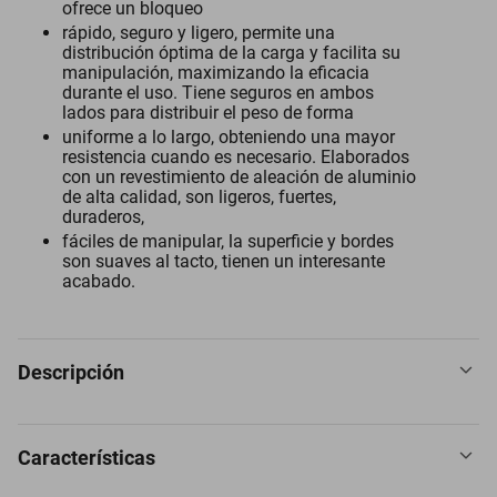
ofrece un bloqueo
rápido, seguro y ligero, permite una
distribución óptima de la carga y facilita su
manipulación, maximizando la eficacia
durante el uso. Tiene seguros en ambos
lados para distribuir el peso de forma
uniforme a lo largo, obteniendo una mayor
resistencia cuando es necesario. Elaborados
con un revestimiento de aleación de aluminio
de alta calidad, son ligeros, fuertes,
duraderos,
fáciles de manipular, la superficie y bordes
son suaves al tacto, tienen un interesante
acabado.
Descripción
Características
Gancho Doble Cerradura 10Pzas, 10kg, Forma S, Bloqueo
Automático, Negro, Aleación de Aluminio. Mosquetón Forma S Clip