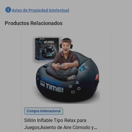
Mosquetón Campamento Mosquetones Ciclismo
SKU
1300774681
Aviso de Propiedad Intelectual
Marca
VENTDEPOT
Productos Relacionados
Modelo
MXTIN-006
Capacidad de Carga
10Kg
Color
Negro
Contenido del Empaque
10 Pzas
Acorde a la políticas
Garantía con Proveedor
VentDepot
Material
Aleacion de Aluminio
Compra internacional
Sillón Inflable Tipo Relax para
Juegos,Asiento de Aire Cómodo y