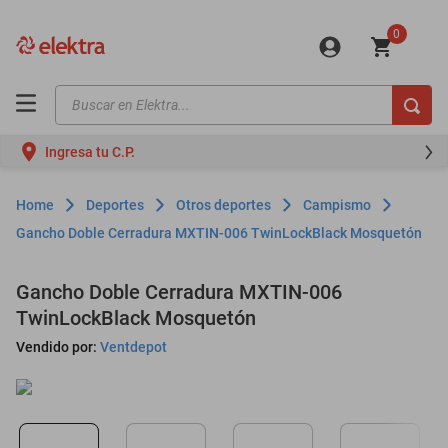
0
Buscar en Elektra...
TÉRMINOS MÁS BUSCADOS
Ingresa tu C.P.
motos
moto
Deportes
Otros deportes
Campismo
celulares
Gancho Doble Cerradura MXTIN-006 TwinLockBlack Mosquetón
iphones
Gancho Doble Cerradura MXTIN-006
refrigeradores
TwinLockBlack Mosquetón
lavadoras
Vendido por:
Ventdepot
colchones
salas
oppo