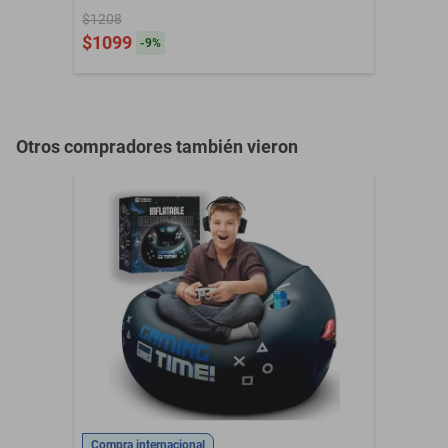
Portátil para Videojuegos, Lectura o
$1208
Descanso en Casa.HOGAWAY
$1099
-
9
%
Otros compradores también vieron
Compra internacional