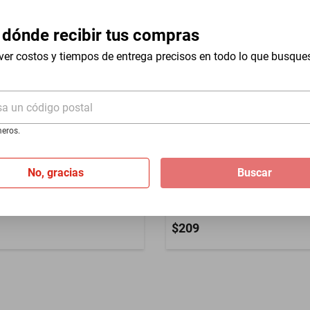
 dónde recibir tus compras
ver costos y tiempos de entrega precisos en todo lo que busque
Aluminio
sa un código postal
eros.
No, gracias
Buscar
po S MXTLK-004
Gancho Mosquetón MXTKI-001
ink Gancho Mosquetón
TwinLockSilver Mosquetón
$209