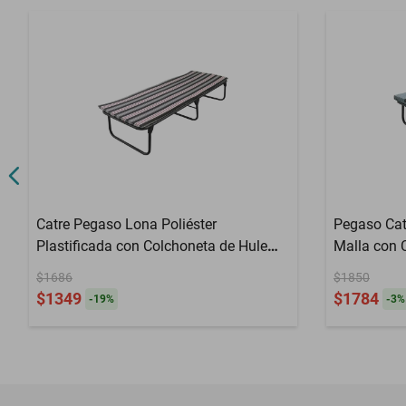
Catre Pegaso Lona Poliéster
Pegaso Cat
Plastificada con Colchoneta de Hule
Malla con 
Espuma de 3cm. Mod: KSL-H GRIS
6 cm (Mod
$1686
$1850
$1349
$1784
-
19
%
-
3
%