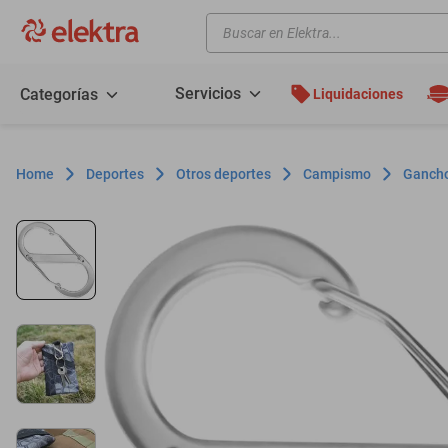
Buscar en Elektra...
TÉRMINOS MÁS BUSCADOS
motos
Servicios
Categorías
Liquidaciones
moto
celulares
Deportes
Otros deportes
Campismo
Gancho
iphones
refrigeradores
lavadoras
colchones
salas
oppo
motoneta