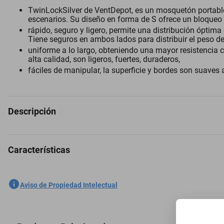
TwinLockSilver de VentDepot, es un mosquetón portable t
escenarios. Su diseño en forma de S ofrece un bloqueo
rápido, seguro y ligero, permite una distribución óptima
Tiene seguros en ambos lados para distribuir el peso d
uniforme a lo largo, obteniendo una mayor resistencia 
alta calidad, son ligeros, fuertes, duraderos,
fáciles de manipular, la superficie y bordes son suaves 
Descripción
Características
Gancho Mosquetón 1Pza, 10kg, Forma S, Bloqueo Automático, Platead
SKU
1300776011
Aviso de Propiedad Intelectual
Marca
VENTDEPOT
Modelo
MXTKI-001