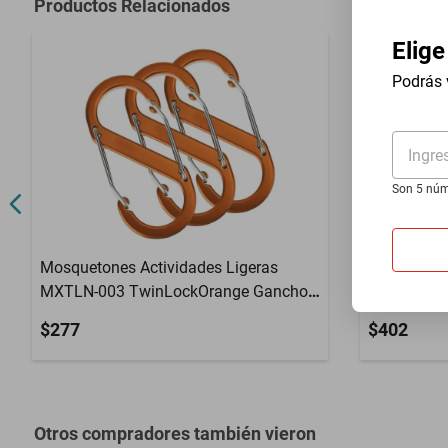
Productos Relacionados
Capacidad de Carga
10Kg
Elige
Contenido del Empaque
1 Pza
Podrás 
Material
Aleación de 
Ingre
Son 5 núm
Mosquetones Actividades Ligeras
Gancho Ti
MXTLN-003 TwinLockOrange Ganchos
TwinLockP
en S
$277
$402
Otros compradores también vieron