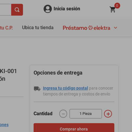
0
Inicia sesión
Ubica tu tienda
tu C.P.
KI-001
Opciones de entrega
ón
Ingresa tu código postal
para conocer
tiempos de entrega y costos de envío
－
＋
Cantidad
iones
Comprar ahora