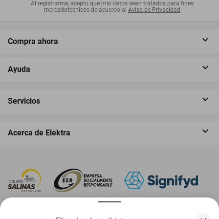
Al registrarme, acepto que mis datos sean tratados para fines
mercadotécnicos de acuerdo al
Aviso de Privacidad
Compra ahora
Ayuda
Servicios
Acerca de Elektra
‎ Descarga nuestra App Elektra