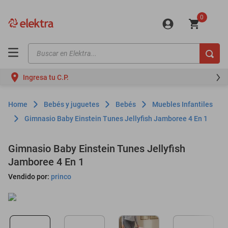
0
Buscar en Elektra...
TÉRMINOS MÁS BUSCADOS
Ingresa tu C.P.
motos
moto
Bebés y juguetes
Bebés
Muebles Infantiles
celulares
Gimnasio Baby Einstein Tunes Jellyfish Jamboree 4 En 1
iphones
Gimnasio Baby Einstein Tunes Jellyfish
refrigeradores
Jamboree 4 En 1
lavadoras
Vendido por:
princo
colchones
salas
oppo