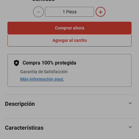
－
＋
Comprar ahora
Agregar al carrito
Compra 100% protegida
Garantía de Satisfacción
Más información aquí.
Descripción
Características
Ofrécele a tu bebé momentos llenos de diversión y aprendizaje con
el gimnasio musical y de descubrimiento de idiomas 4 en 1 Kickin'