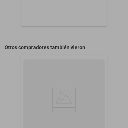
86,4 x 68,7 cm. Funciona con 3 pilas AA (no incluidas). Perfecto
Personaje
"Reunión de medusas"
como brincolín bebé, gimnasio bebé, gym bebé o tapete, ideal para
Posiciones de Altura
0
quienes buscan gimnasios para bebés y tapetes para bebé de alta
calidad y diversión garantizada.
Otros compradores también vieron