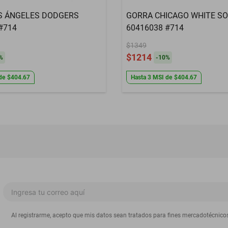
S ÁNGELES DODGERS
GORRA CHICAGO WHITE S
#714
60416038 #714
$1349
$1214
%
-
10
%
de
$404.67
Hasta
3
MSI
de
$404.67
Al registrarme, acepto que mis datos sean tratados para fines mercadotécnico