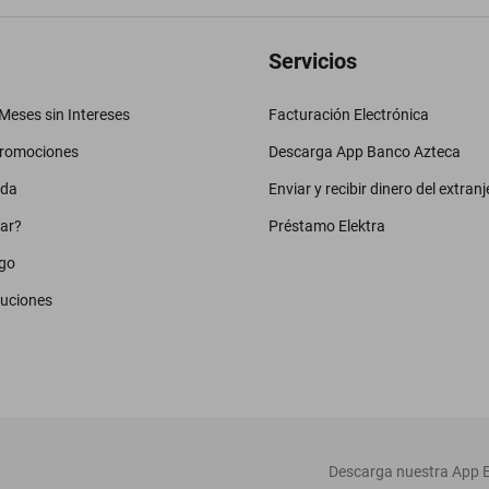
Servicios
eses sin Intereses
Facturación Electrónica
promociones
Descarga App Banco Azteca
uda
Enviar y recibir dinero del extranj
ar?
Préstamo Elektra
go
luciones
‎ Descarga nuestra App E