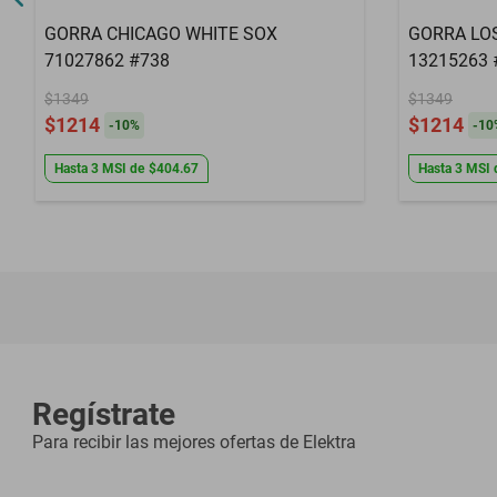
GORRA CHICAGO WHITE SOX
GORRA LO
71027862 #738
13215263 
$1349
$1349
$1214
$1214
-
10
%
-
10
Hasta
3
MSI
de
$404.67
Hasta
3
MSI
Regístrate
Para recibir las mejores ofertas de
Elektra