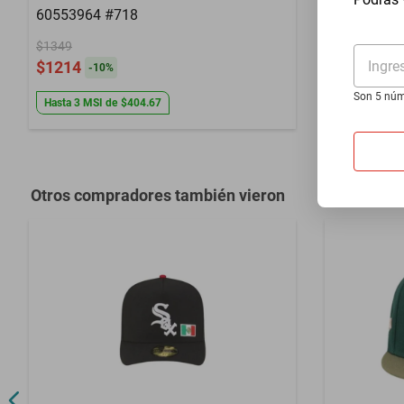
60553964 #718
60553964 
$1349
$1349
Ingre
$1214
$1214
-
10
%
-
10
Son 5 núm
Hasta
3
MSI
de
$404.67
Hasta
3
MSI
Otros compradores también vieron