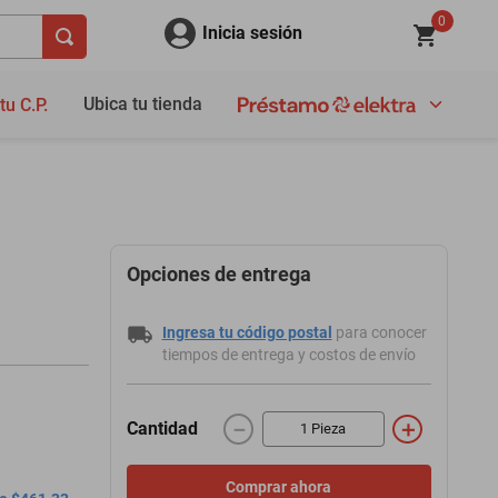
0
Inicia sesión
Ubica tu tienda
tu C.P.
Opciones de entrega
Ingresa tu código postal
para conocer
tiempos de entrega y costos de envío
－
＋
Cantidad
Comprar ahora