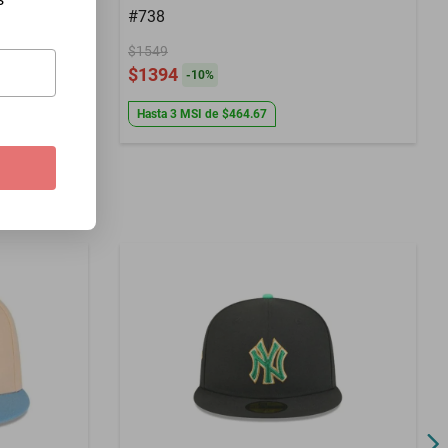
#738
$1549
$1394
-
10
%
Hasta
3
MSI
de
$464.67