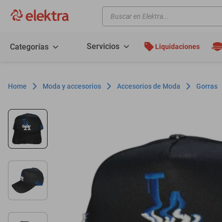
Buscar en Elektra...
TÉRMINOS MÁS BUSCADOS
motos
Servicios
Categorías
Liquidaciones
moto
celulares
Moda y accesorios
Accesorios de Moda
Gorras
iphones
refrigeradores
lavadoras
colchones
salas
oppo
motoneta