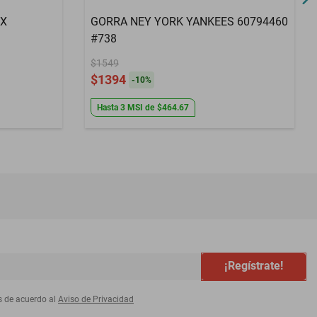
OX
GORRA NEY YORK YANKEES 60794460
#738
$1549
$1394
-
10
%
Hasta
3
MSI
de
$464.67
¡Regístrate!
s de acuerdo al
Aviso de Privacidad