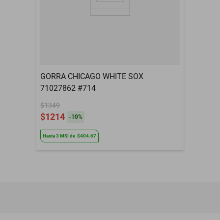
GORRA CHICAGO WHITE SOX
71027862 #714
$1349
$1214
-
10
%
Hasta
3
MSI
de
$404.67