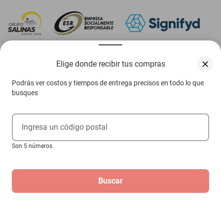
‎ Descarga nuestra App Elektra
Elige donde recibir tus compras
Podrás ver costos y tiempos de entrega precisos en todo lo que
busques
Aviso de privacidad
Ejerce tus derechos ARCO
Ingresa un código postal
Condiciones Venta Digital
Son 5 números.
Condiciones Tienda Física
Buscar
Las promociones de
www.elektra.mx
pueden diferir de las promociones publicadas en tienda.
El formato de los precios puede verse afectado por las configuraciones y diferencia de
navegadores
Derechos reservados 2026 Grupo Elektra