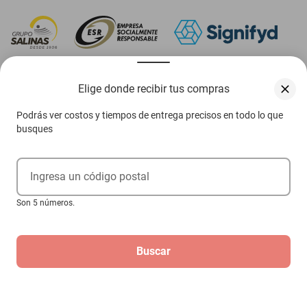
‎ Descarga nuestra App Elektra
Elige donde recibir tus compras
Podrás ver costos y tiempos de entrega precisos en todo lo que
busques
Aviso de privacidad
Ejerce tus derechos ARCO
Ingresa un código postal
Términos y condiciones
Son 5 números.
Términos de promociones
Buscar
Las promociones de
www.elektra.mx
pueden diferir de las promociones publicadas en tienda.
El formato de los precios puede verse afectado por las configuraciones y diferencia de
navegadores
Derechos reservados 2026 Grupo Elektra