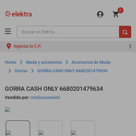
0
Buscar en Elektra...
TÉRMINOS MÁS BUSCADOS
Ingresa tu C.P.
motos
moto
Moda y accesorios
Accesorios de Moda
celulares
Gorras
GORRA CASH ONLY 6680201479634
iphones
GORRA CASH ONLY 6680201479634
refrigeradores
Vendido por:
crsolucionesml
lavadoras
colchones
salas
oppo