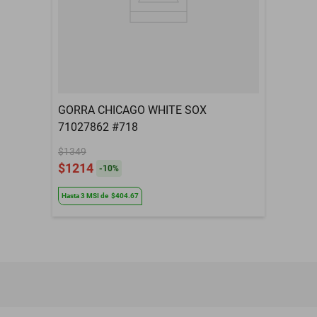
GORRA CHICAGO WHITE SOX
71027862 #718
$1349
$1214
-
10
%
Hasta
3
MSI
de
$404.67