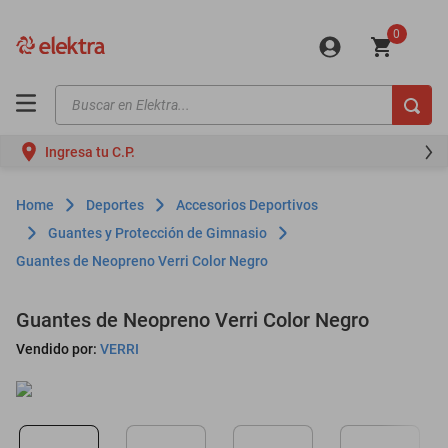
0
Buscar en Elektra...
TÉRMINOS MÁS BUSCADOS
Ingresa tu C.P.
motos
moto
Deportes
Accesorios Deportivos
celulares
Guantes y Protección de Gimnasio
Guantes de Neopreno Verri Color Negro
iphones
refrigeradores
Guantes de Neopreno Verri Color Negro
lavadoras
Vendido por:
VERRI
colchones
salas
motoneta