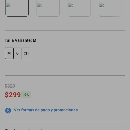
oppo
Talla Variante
:
M
M
G
CH
$329
$299
-
9
%
Ver formas de pago y promociones