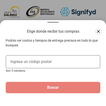
‎ Descarga nuestra App Elektra
Elige donde recibir tus compras
Podrás ver costos y tiempos de entrega precisos en todo lo que
busques
Aviso de privacidad
Ejerce tus derechos ARCO
Ingresa un código postal
Términos y condiciones
Son 5 números.
Términos de promociones
Buscar
Las promociones de
www.elektra.mx
pueden diferir de las promociones publicadas en tienda.
El formato de los precios puede verse afectado por las configuraciones y diferencia de
navegadores
Derechos reservados 2026 Grupo Elektra