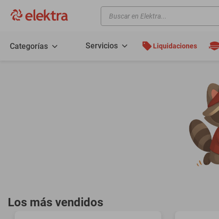
Buscar en Elektra...
TÉRMINOS MÁS BUSCADOS
motos
Servicios
Categorías
Liquidaciones
moto
celulares
iphones
refrigeradores
lavadoras
colchones
salas
oppo
motoneta
Los más vendidos