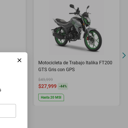
Pies Top
Motocicleta de Trabajo Italika FT200
GTS Gris con GPS
$49,999
$27,999
-
44
%
s
Hasta
20
MSI