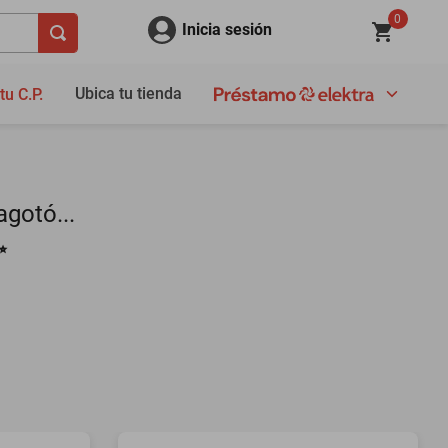
0
Inicia sesión
Ubica tu tienda
tu C.P.
gotó...
✨