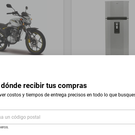
a Italika FT150 GTS Gris
Refrigerador Whirlpool 17 
Mount WT1736N Silver
 dónde recibir tus compras
$19,999
$9999
-
54
%
-
50
%
ver costos y tiempos de entrega precisos en todo lo que busque
I
Hasta
18
MSI
de
$555.5
sa un código postal
eros.