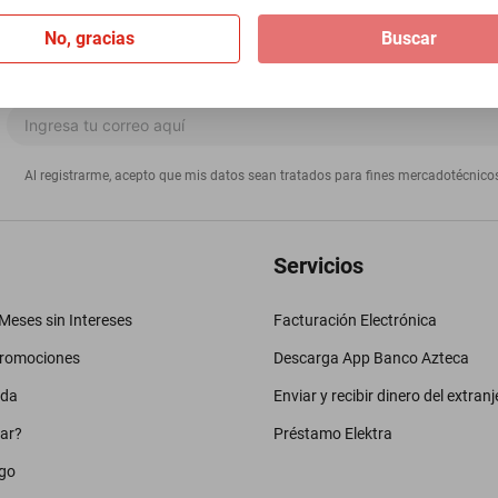
No, gracias
Buscar
Al registrarme, acepto que mis datos sean tratados para fines mercadotécnico
Servicios
eses sin Intereses
Facturación Electrónica
promociones
Descarga App Banco Azteca
uda
Enviar y recibir dinero del extranj
ar?
Préstamo Elektra
go