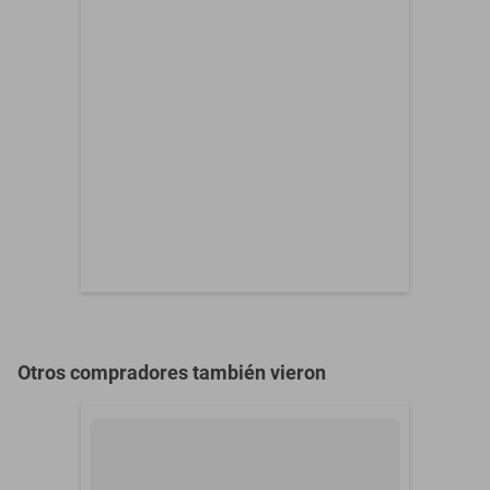
Un par de guantes para
Contenido del Empaque
pesas
Solo se otorga garantía
contra defectos de
Garantía con Proveedor
fabricación que se
detecten al recibir el
artículo, antes de usarse.
Otros compradores también vieron