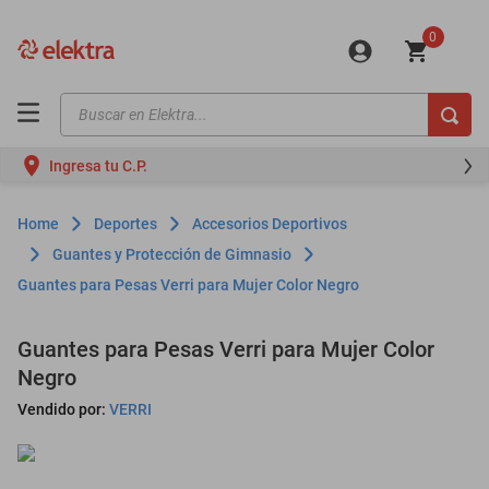
0
Buscar en Elektra...
TÉRMINOS MÁS BUSCADOS
Ingresa tu C.P.
motos
moto
Deportes
Accesorios Deportivos
celulares
Guantes y Protección de Gimnasio
Guantes para Pesas Verri para Mujer Color Negro
iphones
refrigeradores
Guantes para Pesas Verri para Mujer Color
lavadoras
Negro
colchones
Vendido por:
VERRI
salas
oppo