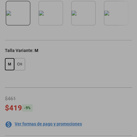
motoneta
Talla Variante
:
M
M
CH
$461
$419
-
9
%
Ver formas de pago y promociones