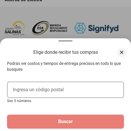
‎ Descarga nuestra App Elektra
Elige donde recibir tus compras
Podrás ver costos y tiempos de entrega precisos en todo lo que
busques
Aviso de privacidad
Ejerce tus derechos ARCO
Ingresa un código postal
Condiciones Venta Digital
Son 5 números.
Condiciones Tienda Física
Buscar
Las promociones de
www.elektra.mx
pueden diferir de las promociones publicadas en tienda.
El formato de los precios puede verse afectado por las configuraciones y diferencia de
navegadores