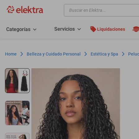
Buscar en Elektra...
TÉRMINOS MÁS BUSCADOS
motos
Servicios
Categorías
Liquidaciones
moto
celulares
Belleza y Cuidado Personal
Estética y Spa
Peluc
iphones
refrigeradores
lavadoras
colchones
salas
oppo
motoneta