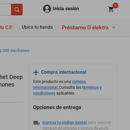
0
Inicia sesión
Ubica tu tienda
tu C.P.
 g 200 mechones
Compra internacional
chet Deep
Este producto es una
compra
hones
internacional.
Consulta los
términos y
condiciones
aplicables.
Opciones de entrega
Ingresa tu código postal
para conocer
tiempos de entrega y costos de envío