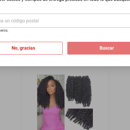
Extensiones de cabello birmano rizado
45 50 55 cm 100% cabello humano
sa un código postal
$2371
eros.
$2040
-
13
%
No, gracias
Buscar