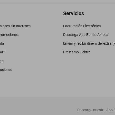
Servicios
eses sin Intereses
Facturación Electrónica
promociones
Descarga App Banco Azteca
uda
Enviar y recibir dinero del extranj
ar?
Préstamo Elektra
go
luciones
‎ Descarga nuestra App E