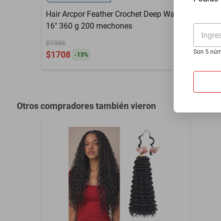
Hair Arcpor Feather Crochet Deep Wave
16" 360 g 200 mechones
Ingre
$1986
Son 5 núm
$1708
-
13
%
Otros compradores también vieron