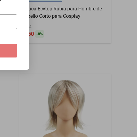
Peluca Ecvtop Rubia para Hombre de
Cabello Corto para Cosplay
$604
$550
-
8
%