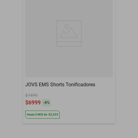
JOVS EMS Shorts Tonificadores
$7499
$6999
-
6
%
Hasta
3
MSI
de
$2,333