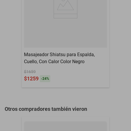
recuperación y aliviar el daño de los tejidos blandos - CALIDAD DE
Garantía con Proveedor
Sin garantía
GRADO MÉDICO - Elaboradas con acero inoxidable de primera
Metal acero inoxidable
Material
calidad de grado médico, pulidas con un acabado similar a un
de grado médico
espejo, nuestras herramientas de masaje son duraderas y reducen
la fricción para brindar un soporte sensible - MASAJEADORES
CORPORALES: la forma de esta herramienta, en particular, tiene la
mayor variedad de aplicaciones. Está diseñado para usarse en
áreas del cuerpo de tamaño pequeño a mediano, como la espalda,
Masajeador Shiatsu para Espalda,
los antebrazos, el cuello, las pantorrillas y los músculos pectorales.
Cuello, Con Calor Color Negro
El diseño puntiagudo se puede utilizar en las articulaciones más
$1659
pequeñas del cuerpo. Lo puede utilizar un quiropráctico, un
$1259
-
24
%
fisioterapeuta, un terapeuta ocupacional, un entrenador deportivo
o un masajista - Esta herramienta de raspado de Gua Sha es muy
versátil y se puede implementar usando casi cualquier técnica
Otros compradores también vieron