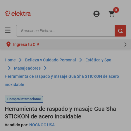
0
Buscar en Elektra...
TÉRMINOS MÁS BUSCADOS
Ingresa tu C.P.
motos
moto
Belleza y Cuidado Personal
Estética y Spa
celulares
Masajeadores
Herramienta de raspado y masaje Gua Sha STICKON de acero
iphones
inoxidable
refrigeradores
lavadoras
Compra internacional
Herramienta de raspado y masaje Gua Sha
colchones
STICKON de acero inoxidable
salas
Vendido por:
NOCNOC USA
oppo