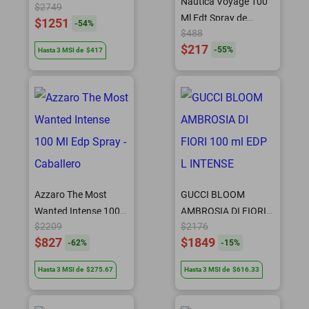
Nautica Voyage 100
$2749
Ml Edt Spray de
$1251
-
54
%
$488
Nautica
$217
-
55
%
Hasta
3
MSI
de
$417
Azzaro The Most
GUCCI BLOOM
Wanted Intense 100
AMBROSIA DI FIORI
$2209
$2176
Ml Edp Spray -
100 ml EDP L
$827
$1849
-
62
%
-
15
%
Caballero
INTENSE
Hasta
3
MSI
de
$275.67
Hasta
3
MSI
de
$616.33