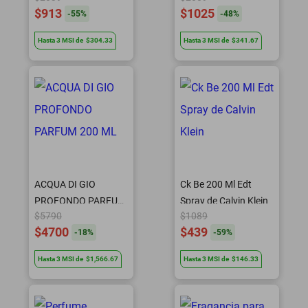
$913
$1025
-
55
%
-
48
%
Hasta
3
MSI
de
$304.33
Hasta
3
MSI
de
$341.67
ACQUA DI GIO
Ck Be 200 Ml Edt
PROFONDO PARFUM
Spray de Calvin Klein
$5790
$1089
200 ML
$4700
$439
-
18
%
-
59
%
Hasta
3
MSI
de
$1,566.67
Hasta
3
MSI
de
$146.33