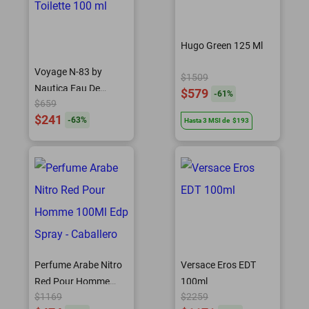
Hugo Green 125 Ml
Voyage N-83 by
$1509
Nautica Eau De
$579
-
61
%
$659
Toilette 100 ml
$241
-
63
%
Hasta
3
MSI
de
$193
Perfume Arabe Nitro
Versace Eros EDT
Red Pour Homme
100ml
$1169
$2259
100Ml Edp Spray -