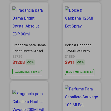
Fragancia para Dama
Dolce & Gabbana
Bright Crystal Absolut
125Ml Edt Spray
$2729
$1889
EDP 90ml
$1208
$911
-
55
%
-
51
%
Hasta
3
MSI
de
$402.67
Hasta
3
MSI
de
$303.67