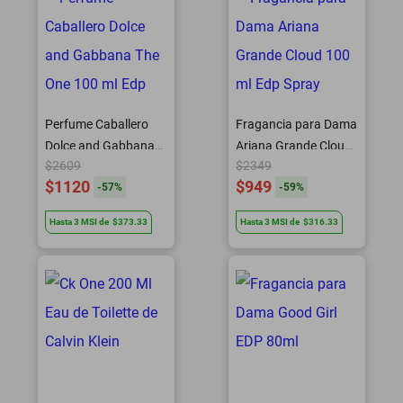
Perfume Caballero
Fragancia para Dama
Dolce and Gabbana
Ariana Grande Cloud
$2609
$2349
The One 100 ml Edp
100 ml Edp Spray
$1120
$949
-
57
%
-
59
%
Hasta
3
MSI
de
$373.33
Hasta
3
MSI
de
$316.33