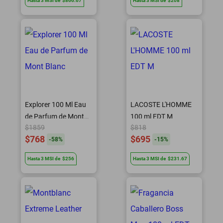
Hasta
3
MSI
de
$866.67
Hasta
3
MSI
de
$208
Explorer 100 Ml Eau
LACOSTE L'HOMME
de Parfum de Mont
100 ml EDT M
$1859
$818
Blanc
$768
$695
-
58
%
-
15
%
Hasta
3
MSI
de
$256
Hasta
3
MSI
de
$231.67