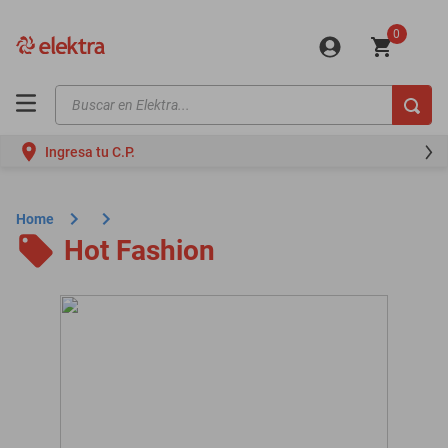
0
Buscar en Elektra...
TÉRMINOS MÁS BUSCADOS
Ingresa tu C.P.
motos
moto
Home
celulares
Hot Fashion
iphones
refrigeradores
lavadoras
colchones
salas
oppo