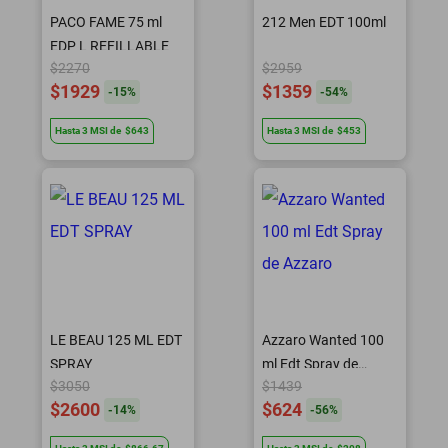
PACO FAME 75 ml
212 Men EDT 100ml
EDP L REFILLABLE
$2270
$2959
$1929
$1359
-
15
%
-
54
%
Hasta
3
MSI
de
$643
Hasta
3
MSI
de
$453
LE BEAU 125 ML EDT
Azzaro Wanted 100
SPRAY
ml Edt Spray de
$3050
$1439
Azzaro
$2600
$624
-
14
%
-
56
%