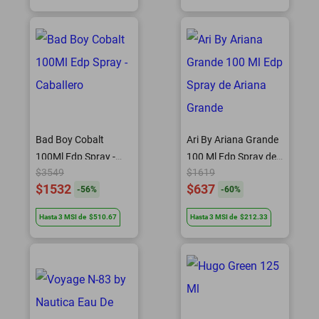
Bad Boy Cobalt
Ari By Ariana Grande
100Ml Edp Spray -
100 Ml Edp Spray de
$3549
$1619
Caballero
Ariana Grande
$1532
$637
-
56
%
-
60
%
Hasta
3
MSI
de
$510.67
Hasta
3
MSI
de
$212.33