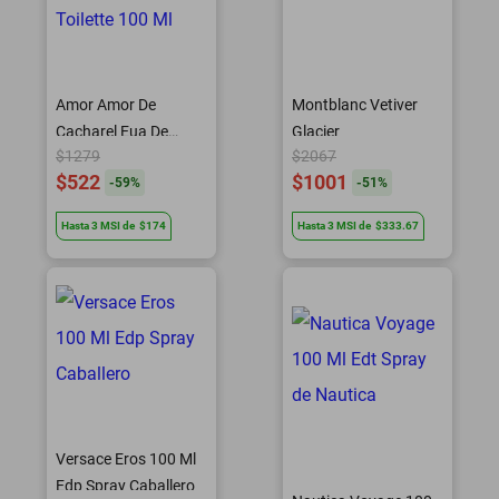
Amor Amor De
Montblanc Vetiver
Cacharel Eua De
Glacier
$1279
$2067
Toilette 100 Ml
$522
$1001
-
59
%
-
51
%
Hasta
3
MSI
de
$174
Hasta
3
MSI
de
$333.67
Versace Eros 100 Ml
Edp Spray Caballero