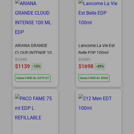
ARIANA GRANDE
Lancome La Vie Est
CLOUD INTENSE 100
Belle EDP 100ml
$1340
$3389
ML EDP
$1139
$1698
-
15
%
-
49
%
Hasta
3
MSI
de
$379.67
Hasta
3
MSI
de
$566