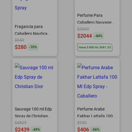
Perfume Para
Caballero Sauvage
Fragancia para
$3669
100 Ml Edt
Caballero Nautica
$2044
-
44
%
$949
Voyage 200Ml Edt
$280
-
70
%
Spray
Hasta
3
MSI
de
$681.33
Sauvage 100 ml Edp
Perfume Arabe
Spray de Christian
Fakhar Lattafa 100
$4829
$939
Dior
Ml Edp Spray -
$2439
$406
-
49
%
-
56
%
Caballero