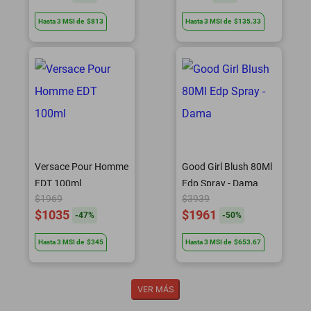
Hasta
3
MSI
de
$813
Hasta
3
MSI
de
$135.33
Versace Pour Homme
Good Girl Blush 80Ml
EDT 100ml
Edp Spray - Dama
$1969
$3939
$1035
$1961
-
47
%
-
50
%
Hasta
3
MSI
de
$345
Hasta
3
MSI
de
$653.67
VER MÁS