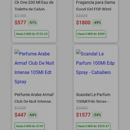
Ck One 200 Ml Eau de
Fragancia para Dama
Toilette de Calvin
Good Girl EDP 80ml
$1189
$3539
Klein
$577
$1800
-
51
%
-
49
%
Hasta
3
MSI
de
$192.33
Hasta
3
MSI
de
$600
Perfume Arabe Armaf
Scandal Le Parfum
Club De Nuit Intense
100Ml Edp Spray -
$1259
$3469
105Ml Edt Spray
Caballero
$447
$1577
-
64
%
-
54
%
Hasta
3
MSI
de
$149
Hasta
3
MSI
de
$525.67