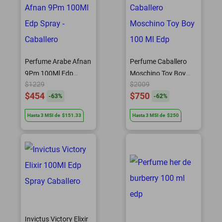
Perfume Arabe Afnan
Perfume Caballero
9Pm 100Ml Edp
Moschino Toy Boy
$1229
$2009
Spray - Caballero
100 Ml Edp
$454
$750
-
63
%
-
62
%
Hasta
3
MSI
de
$151.33
Hasta
3
MSI
de
$250
Invictus Victory Elixir