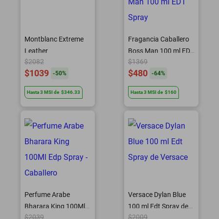
Montblanc Extreme
Fragancia Caballero
Leather
Boss Man 100 ml EDT
$2082
$1369
Spray
$1039
$480
-
50
%
-
64
%
Hasta
3
MSI
de
$346.33
Hasta
3
MSI
de
$160
Perfume Arabe
Versace Dylan Blue
Bharara King 100Ml
100 ml Edt Spray de
$2039
$2009
Edp Spray - Caballero
Versace