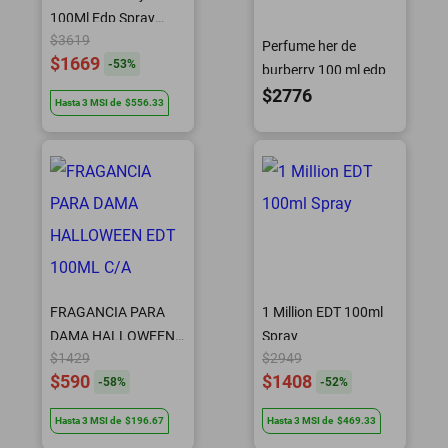
100Ml Edp Spray
$3619
Caballero
Perfume her de
$1669
-
53
%
burberry 100 ml edp
$2776
Hasta
3
MSI
de
$556.33
FRAGANCIA PARA
1 Million EDT 100ml
DAMA HALLOWEEN
Spray
$1429
$2949
EDT 100ML C/A
$590
$1408
-
58
%
-
52
%
Hasta
3
MSI
de
$196.67
Hasta
3
MSI
de
$469.33