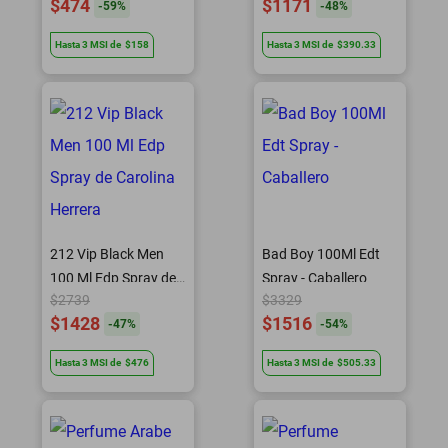
$474
$1171
-
59
%
-
48
%
Caballero
Hasta
3
MSI
de
$158
Hasta
3
MSI
de
$390.33
212 Vip Black Men
Bad Boy 100Ml Edt
100 Ml Edp Spray de
Spray - Caballero
$2739
$3329
Carolina Herrera
$1428
$1516
-
47
%
-
54
%
Hasta
3
MSI
de
$476
Hasta
3
MSI
de
$505.33