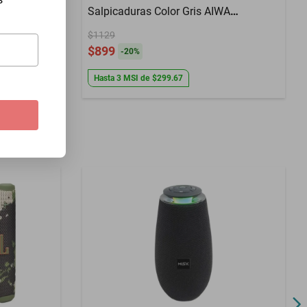
Sí
Salpicaduras Color Gris AIWA
AWS70BTG
da
$1129
$899
-
20
%
Hasta
3
MSI
de
$299.67