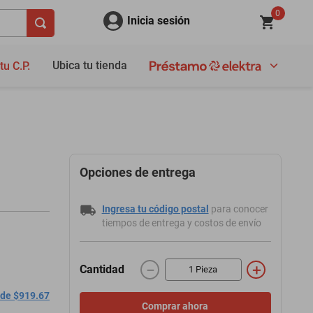
0
Inicia sesión
Ubica tu tienda
tu C.P.
Opciones de entrega
Ingresa tu código postal
para conocer
tiempos de entrega y costos de envío
－
＋
Cantidad
 de $919.67
Comprar ahora