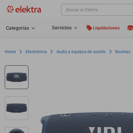
Buscar en Elektra...
TÉRMINOS MÁS BUSCADOS
motos
Servicios
Categorías
Liquidaciones
moto
celulares
Electrónica
Audio y equipos de sonido
Bocinas
iphones
refrigeradores
lavadoras
colchones
salas
oppo
motoneta