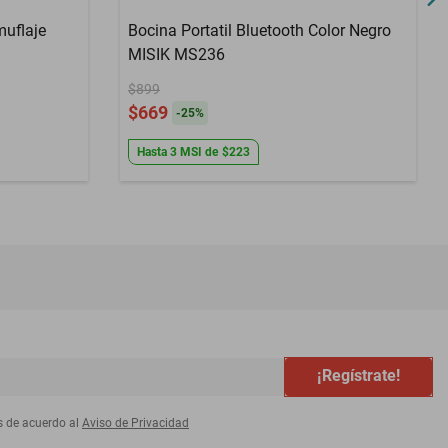
muflaje
Bocina Portatil Bluetooth Color Negro
MISIK MS236
$899
$669
-
25
%
Hasta
3
MSI
de
$223
¡Regístrate!
s de acuerdo al
Aviso de Privacidad