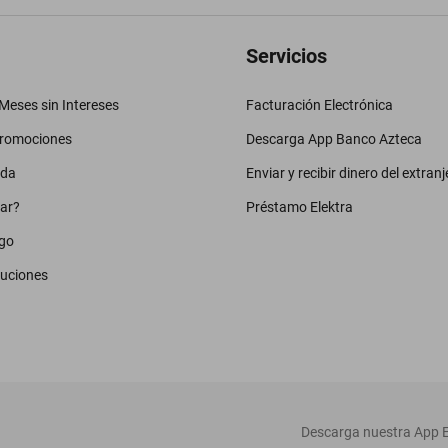
Servicios
eses sin Intereses
Facturación Electrónica
promociones
Descarga App Banco Azteca
uda
Enviar y recibir dinero del extranj
ar?
Préstamo Elektra
go
luciones
‎ Descarga nuestra App E