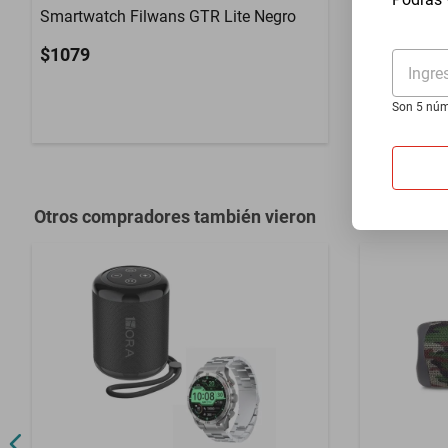
Radio FM
No
Smartwatch Filwans GTR Lite Negro
Smartwatch
Tamaño en Pulgadas
8.8*3.8*3.7
$1079
$1059
Ingre
Soporta 5V, 9
Voltaje
manera auto
Son 5 núm
Meses de Garantía
01 MES
Otros compradores también vieron