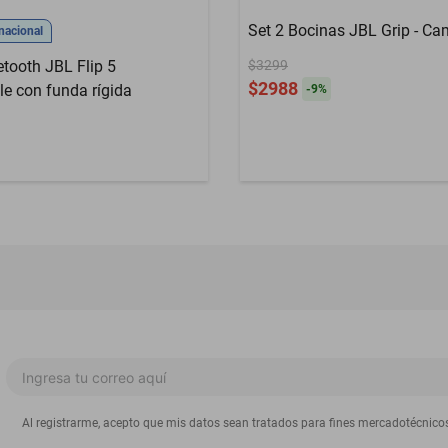
Set 2 Bocinas JBL Grip - Ca
nacional
tooth JBL Flip 5
$3299
$2988
e con funda rígida
-
9
%
Al registrarme, acepto que mis datos sean tratados para fines mercadotécnico