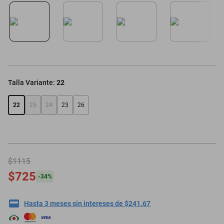
motoneta
Talla Variante
:
22
22
25
24
23
26
$1115
$725
-
34
%
Hasta 3 meses sin intereses de $241.67