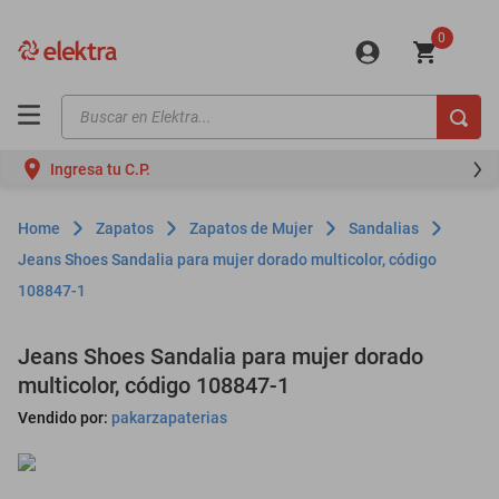
0
Buscar en Elektra...
TÉRMINOS MÁS BUSCADOS
Ingresa tu C.P.
motos
moto
Zapatos
Zapatos de Mujer
Sandalias
celulares
Jeans Shoes Sandalia para mujer dorado multicolor, código
108847-1
iphones
refrigeradores
Jeans Shoes Sandalia para mujer dorado
lavadoras
multicolor, código 108847-1
colchones
Vendido por:
pakarzapaterias
salas
oppo