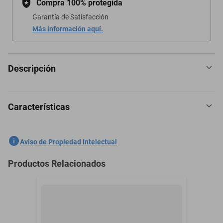
Compra 100% protegida
Garantía de Satisfacción
Más información aquí.
Descripción
Características
Jeans Shoes Sandalia para mujer dorado multicolor, código
108847-1
SKU
1300199379
Aviso de Propiedad Intelectual
Marca
GENERICA
Productos Relacionados