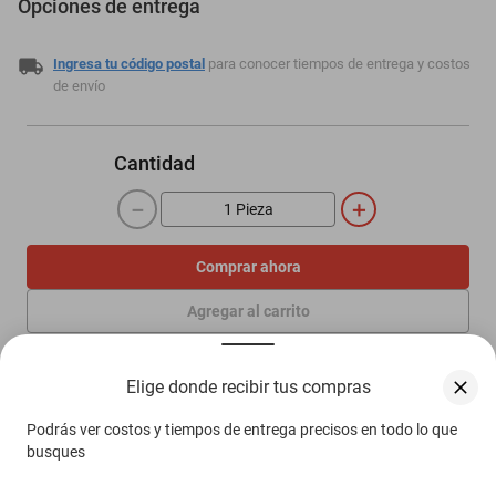
Opciones de entrega
Ingresa tu código postal
para conocer tiempos de entrega y costos
de envío
Cantidad
－
＋
Comprar ahora
Agregar al carrito
Elige donde recibir tus compras
Compra 100% protegida
Garantía de Satisfacción
Podrás ver costos y tiempos de entrega precisos en todo lo que
Más información aquí.
busques