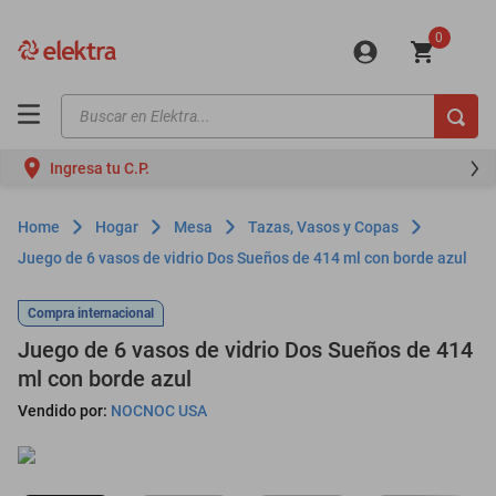
0
Buscar en Elektra...
TÉRMINOS MÁS BUSCADOS
Ingresa tu C.P.
motos
moto
Hogar
Mesa
Tazas, Vasos y Copas
celulares
Juego de 6 vasos de vidrio Dos Sueños de 414 ml con borde azul
iphones
Compra internacional
refrigeradores
Juego de 6 vasos de vidrio Dos Sueños de 414
lavadoras
ml con borde azul
Vendido por:
NOCNOC USA
colchones
salas
oppo