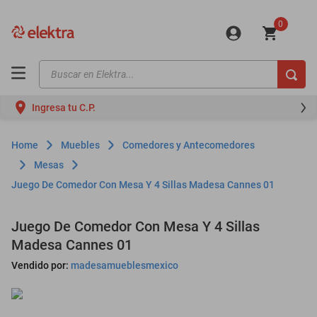
0
Buscar en Elektra...
TÉRMINOS MÁS BUSCADOS
Ingresa tu C.P.
motos
moto
Muebles
Comedores y Antecomedores
celulares
Mesas
Juego De Comedor Con Mesa Y 4 Sillas Madesa Cannes 01
iphones
refrigeradores
Juego De Comedor Con Mesa Y 4 Sillas
lavadoras
Madesa Cannes 01
colchones
Vendido por:
madesamueblesmexico
salas
oppo