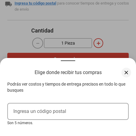
Ingresa tu código postal
para conocer tiempos de entrega y costos
de envío
Cantidad
－
＋
Comprar ahora
Agregar al carrito
Elige donde recibir tus compras
Podrás ver costos y tiempos de entrega precisos en todo lo que
busques
Compra 100% protegida
Garantía de Satisfacción
Más información aquí.
Ingresa un código postal
Son 5 números.
Descripción