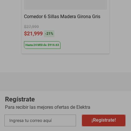
Código de producto: MMDJA0402077KOX
Comedor 6 Sillas Madera Girona Gris
Es importante saber:
$27,999
$21,999
-
21
%
- Material: MDP
Hasta
24
MSI
de
$916.63
- Imágenes solo con fines ilustrativos, la decoración no acompaña
al producto
- Madesa no proporciona montaje Servicio
- El producto incluye un manual de instalación y todo el material
necesario para su montaje.
Regístrate
Para recibir las mejores ofertas de
Elektra
Madesa se compromete con la sostenibilidad a través de diversas
iniciativas: contamos con una planta propia que genera energía
¡Regístrate!
para una de las fábricas. Priorizamos a nuestros proveedores