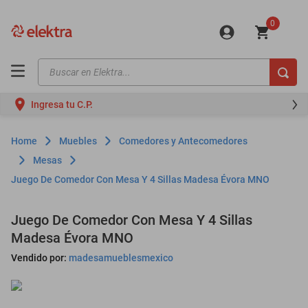
0
Buscar en Elektra...
TÉRMINOS MÁS BUSCADOS
Ingresa tu C.P.
motos
moto
Muebles
Comedores y Antecomedores
celulares
Mesas
Juego De Comedor Con Mesa Y 4 Sillas Madesa Évora MNO
iphones
refrigeradores
Juego De Comedor Con Mesa Y 4 Sillas
lavadoras
Madesa Évora MNO
colchones
Vendido por:
madesamueblesmexico
salas
oppo