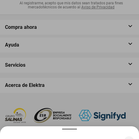
responsables con el medio ambiente. Todo el plástico utilizado en la
Al registrarme, acepto que mis datos sean tratados para fines
mercadotécnicos de acuerdo al
Aviso de Privacidad
producción se recicla y los sobrantes también se reutilizan.
Invertimos en el desarrollo de nuestros empleados y en acciones
que benefician a la comunidad.
Compra ahora
Ayuda
Servicios
Acerca de Elektra
‎ Descarga nuestra App Elektra