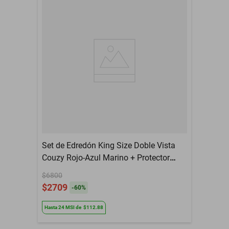
autorizaciones necesarias para su uso. Por favor, verifique las leyes
y normativas aplicables de las autoridades regulatorias
correspondientes en su país antes de completar su compra.
Set de Edredón King Size Doble Vista
Couzy Rojo-Azul Marino + Protector
Cloud + Sábanas Softy Platino +
$6800
Almohada 2 Pack RGH
$2709
-
60
%
Hasta
24
MSI
de
$112.88