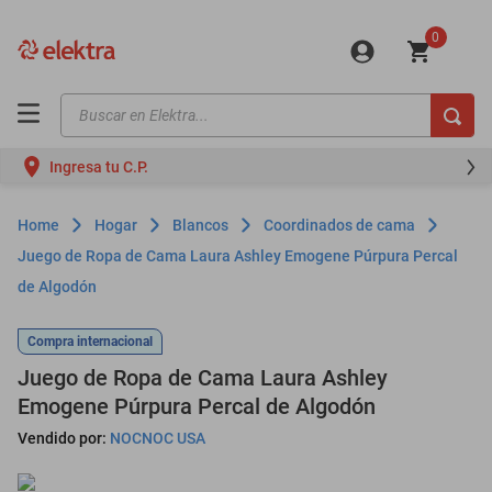
0
Buscar en Elektra...
TÉRMINOS MÁS BUSCADOS
Ingresa tu C.P.
motos
moto
Hogar
Blancos
Coordinados de cama
celulares
Juego de Ropa de Cama Laura Ashley Emogene Púrpura Percal
de Algodón
iphones
refrigeradores
Compra internacional
lavadoras
Juego de Ropa de Cama Laura Ashley
Emogene Púrpura Percal de Algodón
colchones
Vendido por:
NOCNOC USA
salas
oppo