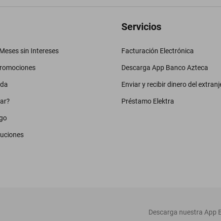
Servicios
eses sin Intereses
Facturación Electrónica
promociones
Descarga App Banco Azteca
uda
Enviar y recibir dinero del extranj
ar?
Préstamo Elektra
go
luciones
‎ Descarga nuestra App E