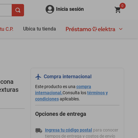
0
Inicia sesión
Ubica tu tienda
tu C.P.
Compra internacional
icona
Este producto es una
compra
exturas
internacional.
Consulta los
términos y
condiciones
aplicables.
Opciones de entrega
Ingresa tu código postal
para conocer
tiempos de entrega y costos de envío