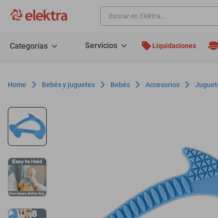
Buscar en Elektra...
TÉRMINOS MÁS BUSCADOS
motos
Servicios
Categorías
Liquidaciones
moto
celulares
Bebés y juguetes
Bebés
Accesorios
Juguete
iphones
refrigeradores
lavadoras
colchones
salas
oppo
motoneta