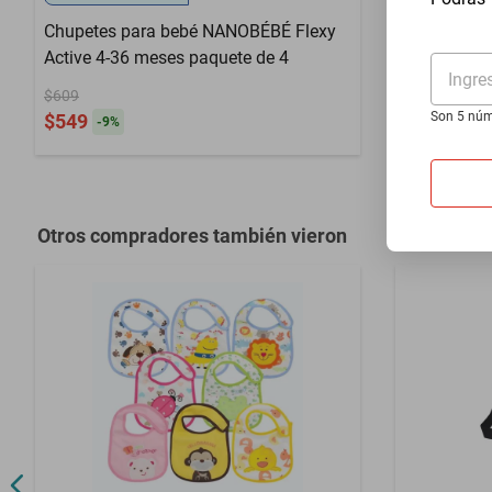
Chupetes para bebé NANOBÉBÉ Flexy
Baberos im
Active 4-36 meses paquete de 4
KeaBabies 
Ingre
$609
$458
Son 5 núm
$549
$413
-
9
%
-
9
%
Otros compradores también vieron