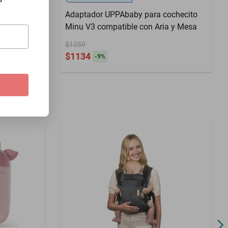
a Momcozy
Adaptador UPPAbaby para cochecito
ento por 24
Minu V3 compatible con Aria y Mesa
$1259
$1134
-
9
%