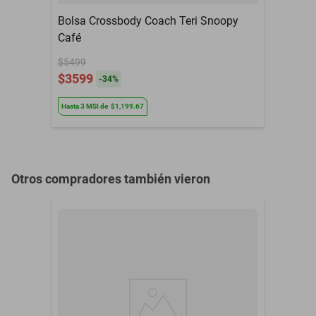
Bolsa Crossbody Coach Teri Snoopy
Café
$5499
$3599
-
34
%
Hasta
3
MSI
de
$1,199.67
Otros compradores también vieron