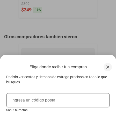
sobre la piel, cerca de ojos, nariz u hocico de la mascota.
$309
Consérvese en un lugar fresco y protegido de la luz. Este
$249
-
19
%
productoes auxiliar, no sustituye ningún tratamiento indicado por el
médico veterinario. CONSULTE AL MÉDICO
VETERINARIO.CONTENIDO: 60 ML
Otros compradores también vieron
Elige donde recibir tus compras
Podrás ver costos y tiempos de entrega precisos en todo lo que
busques
Ingresa un código postal
Son 5 números.