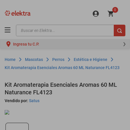
0
Buscar en Elektra...
TÉRMINOS MÁS BUSCADOS
Ingresa tu C.P.
motos
moto
Mascotas
Perros
Estética e Higiene
celulares
Kit Aromaterapia Esenciales Aromas 60 ML Naturance FL4123
iphones
Kit Aromaterapia Esenciales Aromas 60 ML
refrigeradores
Naturance FL4123
lavadoras
Vendido por:
Satus
colchones
salas
oppo