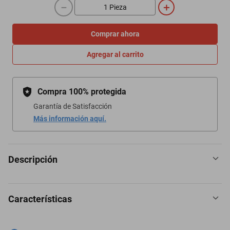
－
＋
Comprar ahora
Agregar al carrito
Compra 100% protegida
Garantía de Satisfacción
Más información aquí.
Descripción
Características
Descripción:Mezcla de aceites esenciales 100% naturales de
lavanda, mejorana, manzanilla romana, bergamota,
romero,naranja y cedro.Beneficios:Útil para usarse en situaciones