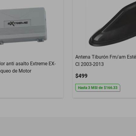
Antena Tiburón Fm/am Esté
or anti asalto Extreme EX-
Cl 2003-2013
queo de Motor
$499
Hasta
3
MSI
de
$166.33