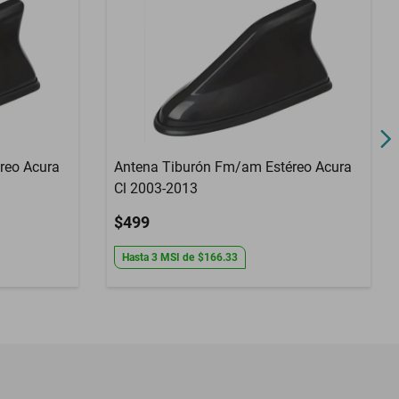
reo Acura
Antena Tiburón Fm/am Estéreo Acura
Cl 2003-2013
$499
Hasta
3
MSI
de
$166.33