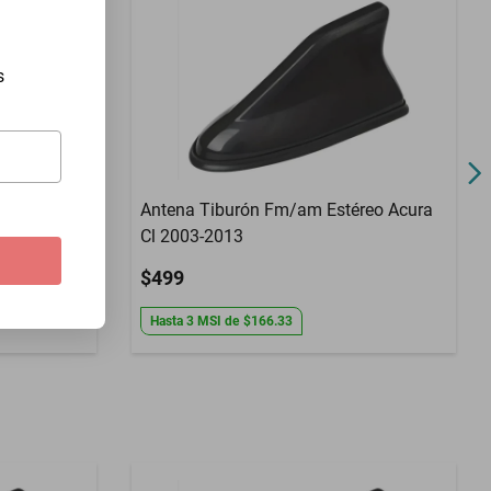
s
Antena Tiburón Fm/am Estéreo Acura
s 6 1/2
Cl 2003-2013
$499
Hasta
3
MSI
de
$166.33