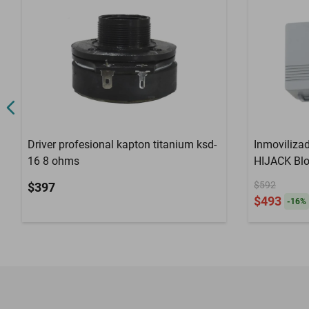
Driver profesional kapton titanium ksd-
Inmovilizad
16 8 ohms
HIJACK Blo
$592
$397
$493
-
16
%