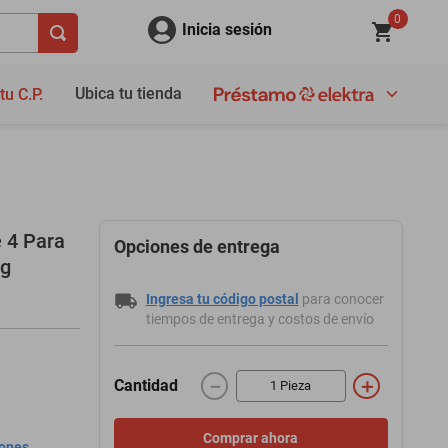
0
Inicia sesión
Ubica tu tienda
tu C.P.
e 4 Para
Opciones de entrega
4g
Ingresa tu código postal
para conocer
tiempos de entrega y costos de envío
－
＋
Cantidad
Comprar ahora
iones