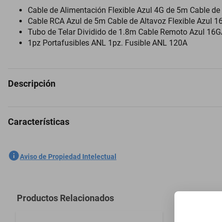
Cable de Alimentación Flexible Azul 4G de 5m Cable de
Cable RCA Azul de 5m Cable de Altavoz Flexible Azul 
Tubo de Telar Dividido de 1.8m Cable Remoto Azul 16
1pz Portafusibles ANL 1pz. Fusible ANL 120A
Descripción
Características
Prepara tu sistema de audio para un rendimiento máximo con el Kit de 
para una instalación segura y eficiente.
SKU
1300310121
Aviso de Propiedad Intelectual
Incluye cables de calibre 4 de alta resistencia que garantizan una tr
Marca
AUDIOBAHN
El fusible de alta capacidad protege tu sistema contra picos de corri
Modelo
MURDER4G
Productos Relacionados
Conectores de alta calidad y terminales aseguran una conexión firme 
Bluetooth
No