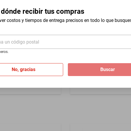
lacion
 dónde recibir tus compras
ver costos y tiempos de entrega precisos en todo lo que busque
sa un código postal
eros.
tico doble woofer 12 pulg
Alza de plastico para bocina
No, gracias
Buscar
$278