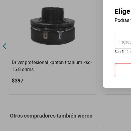
Contenido del Empaque
1 kit de insta
Elige
USB
no
Podrás 
Ingre
Son 5 núm
Driver profesional kapton titanium ksd-
Cajon acus
16 8 ohms
mdf negro
$397
$1205
Otros compradores también vieron