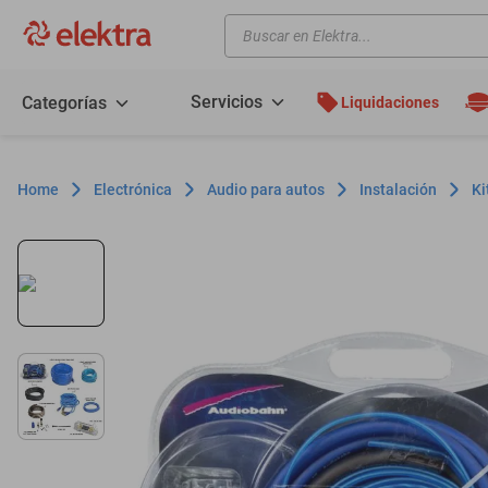
Buscar en Elektra...
TÉRMINOS MÁS BUSCADOS
motos
Servicios
Categorías
Liquidaciones
moto
celulares
Electrónica
Audio para autos
Instalación
Ki
iphones
refrigeradores
lavadoras
colchones
salas
oppo
minisplit