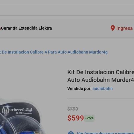
Ingresa 
Garantía Extendida Elektra
t De Instalacion Calibre 4 Para Auto Audiobahn Murder4g
Kit De Instalacion Calibr
Auto Audiobahn Murder
Vendido por:
audiobahn
$799
$599
-
25
%
Ver formas de pago y promoc