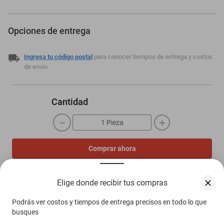
Opciones de entrega
Ingresa tu código postal
para conocer tiempos de entrega y costos
de envío
Cantidad
－
＋
Comprar ahora
Agregar al carrito
Elige donde recibir tus compras
Podrás ver costos y tiempos de entrega precisos en todo lo que
Compra 100% protegida
busques
Garantía de Satisfacción