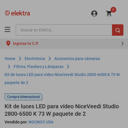
0
Buscar en Elektra...
TÉRMINOS MÁS BUSCADOS
Ingresa tu C.P.
motos
moto
Electrónica
Accesorios para cámaras
celulares
Filtros, Flashes y Lámparas
Kit de luces LED para vídeo NiceVeedi Studio 2800-6500 K 73 W
iphones
paquete de 2
refrigeradores
lavadoras
Compra internacional
Kit de luces LED para vídeo NiceVeedi Studio
colchones
2800-6500 K 73 W paquete de 2
salas
Vendido por:
NOCNOC USA
oppo