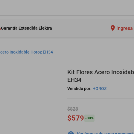
Ingresa 
Garantía Extendida Elektra
 Acero Inoxidable Horoz EH34
Kit Flores Acero Inoxida
EH34
Vendido por:
HOROZ
$828
$579
-
30
%
Ver formas de pago y promoc