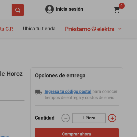
0
Inicia sesión
Ubica tu tienda
tu C.P.
ble Horoz
Opciones de entrega
Ingresa tu código postal
para conocer
tiempos de entrega y costos de envío
－
＋
Cantidad
Comprar ahora
iones