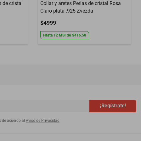
 de cristal
Collar y aretes Perlas de cristal Rosa
Claro plata .925 Zvezda
$4999
Hasta
12
MSI
de
$416.58
¡Regístrate!
s de acuerdo al
Aviso de Privacidad