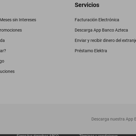
Servicios
eses sin Intereses
Facturación Electrónica
promociones
Descarga App Banco Azteca
uda
Enviar y recibir dinero del extranj
ar?
Préstamo Elektra
go
luciones
‎ Descarga nuestra App E