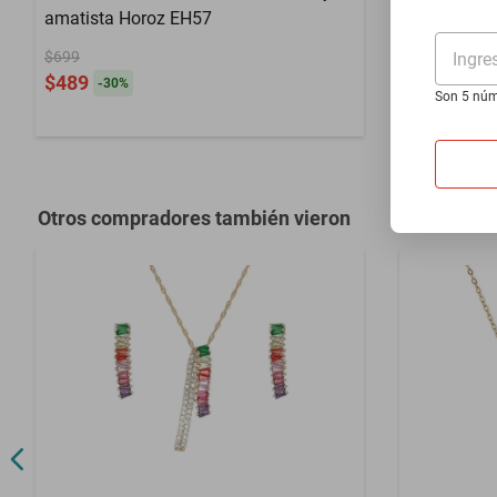
amatista Horoz EH57
Vino plata
- Evita el desgaste y no utilices tus joyas para realizar actividades qu
$699
Ingre
$2299
$489
-
30
%
Siguiendo estos consejos, podrás mantener tus joyas con chapa de oro
Son 5 núm
Hasta
12
MS
Otros compradores también vieron