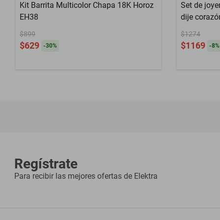
Kit Barrita Multicolor Chapa 18K Horoz
Set de joye
EH38
dije corazó
nadia viole
$899
$1274
$629
$1169
-
30
%
-
8
%
Regístrate
Para recibir las mejores ofertas de
Elektra