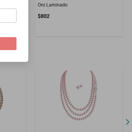
Oro Laminado
$802
o.