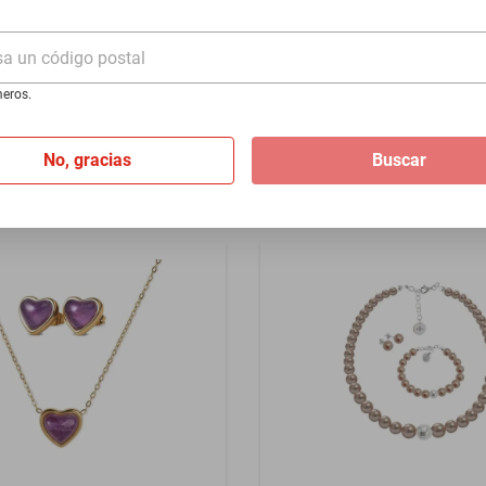
 .925 Zvezda
plata .925 Zvezda
e puedan dañarlas.
sa un código postal
$1599
 en perfectas condiciones y disfrutar de su belleza durante mucho tiemp
eros.
I
de
$191.58
Hasta
12
MSI
de
$133.25
No, gracias
Buscar