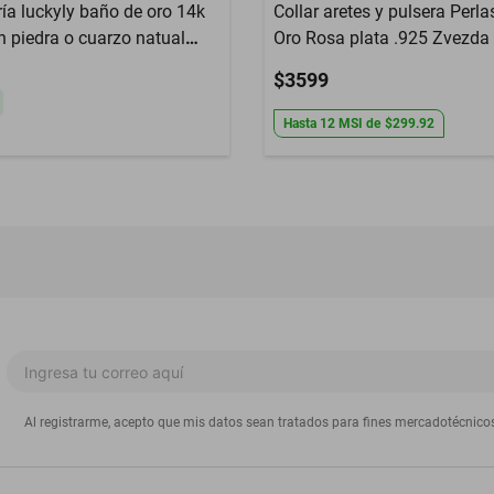
ría luckyly baño de oro 14k
Collar aretes y pulsera Perlas
n piedra o cuarzo natual
Oro Rosa plata .925 Zvezda
ta
$3599
Hasta
12
MSI
de
$299.92
Al registrarme, acepto que mis datos sean tratados para fines mercadotécnico