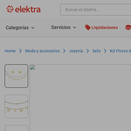
Buscar en Elektra...
TÉRMINOS MÁS BUSCADOS
motos
Servicios
Categorías
Liquidaciones
moto
celulares
Moda y accesorios
Joyería
Sets
Kit Flores
iphones
refrigeradores
lavadoras
colchones
salas
motoneta
oppo