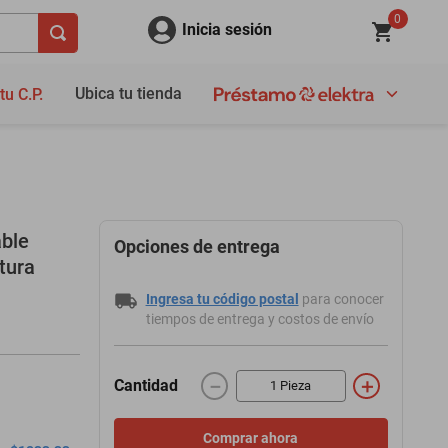
0
Inicia sesión
Ubica tu tienda
tu C.P.
ble
Opciones de entrega
tura
Ingresa tu código postal
para conocer
tiempos de entrega y costos de envío
－
＋
Cantidad
Comprar ahora