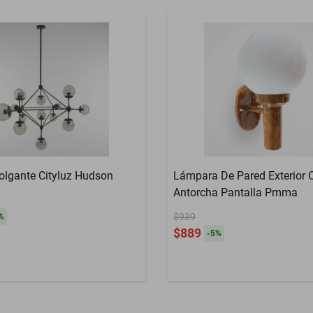
lgante Cityluz Hudson
Lámpara De Pared Exterior C
Antorcha Pantalla Pmma
$939
%
$889
-
5
%