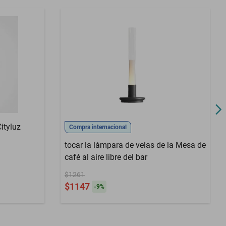
ityluz
Compra internacional
tocar la lámpara de velas de la Mesa de
café al aire libre del bar
$1261
$1147
-
9
%