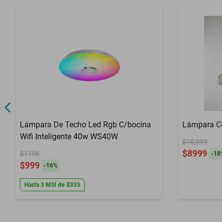
Lámpara De Techo Led Rgb C/bocina
Lámpara Co
Wifi Inteligente 40w WS40W
$10,999
$8999
$1196
-
18
$999
-
16
%
Hasta
3
MSI
de
$333