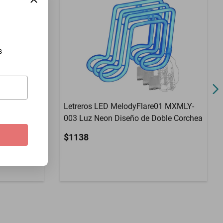
s
Letreros LED MelodyFlare01 MXMLY-
003 Luz Neon Diseño de Doble Corchea
e la Mesa de
$1138