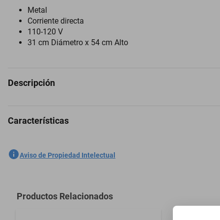
Metal
Corriente directa
110-120 V
31 cm Diámetro x 54 cm Alto
Descripción
Características
Lámpara De Mesa Ajustable Decolamp Ideal Para Lectura Negra
SKU
1300772819
Aviso de Propiedad Intelectual
Marca
GAMALUX
Modelo
S3042 BLAC
Productos Relacionados
Armable
Lámpara Ar