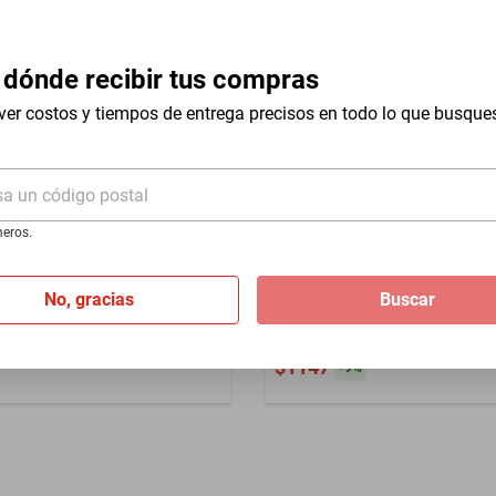
Garantía por Defectos de
 dónde recibir tus compras
ver costos y tiempos de entrega precisos en todo lo que busque
sa un código postal
eros.
lgante Vintage Cityluz Rubí
Compra internacional
Ajustable
tocar la lámpara de velas d
No, gracias
Buscar
café al aire libre del bar
$1261
$1147
-
9
%