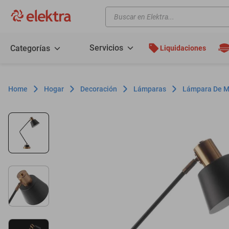
Buscar en Elektra...
TÉRMINOS MÁS BUSCADOS
motos
Servicios
Categorías
Liquidaciones
moto
celulares
Hogar
Decoración
Lámparas
Lámpara De Me
iphones
refrigeradores
lavadoras
colchones
salas
oppo
motoneta