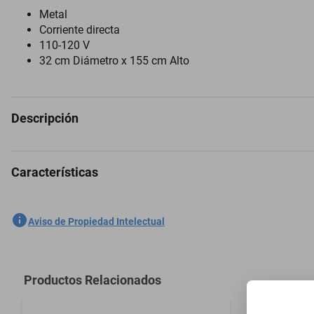
Metal
Corriente directa
110-120 V
32 cm Diámetro x 155 cm Alto
Descripción
Características
Lámpara De Piso Moderna Metálica Decolamp 155 Cm Altura
SKU
1300772820
Aviso de Propiedad Intelectual
Marca
GAMALUX
Modelo
S3035F
Productos Relacionados
Armable
Lámpara