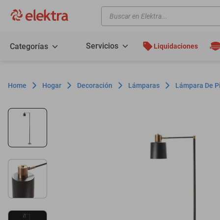
Buscar en Elektra...
TÉRMINOS MÁS BUSCADOS
motos
Servicios
Categorías
Liquidaciones
moto
celulares
Hogar
Decoración
Lámparas
Lámpara De P
iphones
refrigeradores
lavadoras
colchones
salas
oppo
motoneta