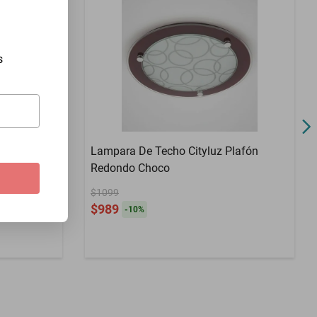
s
Plafón
Lampara De Techo Cityluz Plafón
Redondo Choco
$1099
$989
-
10
%