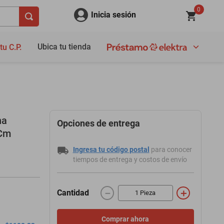
0
Inicia sesión
Ubica tu tienda
tu C.P.
na
Opciones de entrega
 Cm
Ingresa tu código postal
para conocer
tiempos de entrega y costos de envío
－
＋
Cantidad
Comprar ahora