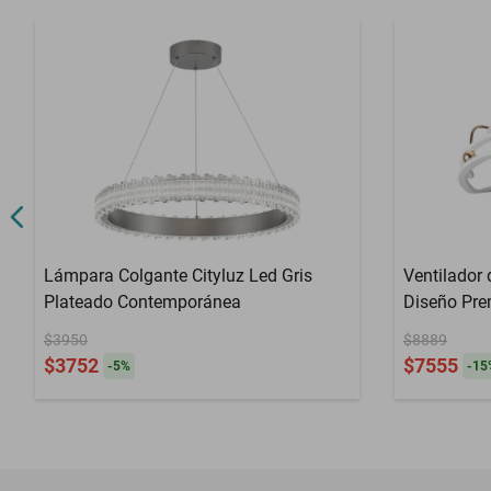
Lámpara Colgante Cityluz Led Gris
Ventilador
Plateado Contemporánea
Diseño Pre
Moderno y 
$3950
$8889
$3752
$7555
-
5
%
-
15