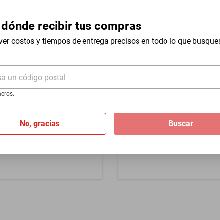
 dónde recibir tus compras
Garantía por Defectos de
ver costos y tiempos de entrega precisos en todo lo que busque
sa un código postal
eros.
lgante Led Cityluz 60watts
Lampara De Techo Cityluz, 
uras
Pañuelo Chocolate
No, gracias
Buscar
$999
$899
-
10
%