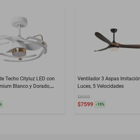
 de Techo Cityluz LED con
Ventilador 3 Aspas Imitació
mium Blanco y Dorado,
Luces, 5 Velocidades
Sofisticado
$8999
$7599
%
-
15
%