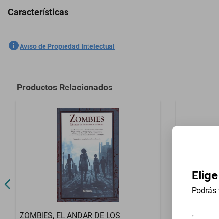
Características
LAS AVENTURAS DE PINOCHO
SKU
1300854612
Aviso de Propiedad Intelectual
Marca
E.M.U.
Modelo
10
Productos Relacionados
Número de Páginas
1
Autor
CARLO COLL
Elige
Podrás 
ZOMBIES, EL ANDAR DE LOS
SUEÑOS T