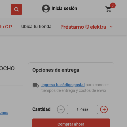
0
Inicia sesión
Ubica tu tienda
tu C.P.
NOCHO
Opciones de entrega
Ingresa tu código postal
para conocer
tiempos de entrega y costos de envío
－
＋
Cantidad
iones
Comprar ahora