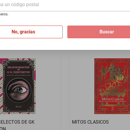
sa un código postal
CANTO
eros.
$278
No, gracias
Buscar
SELECTOS DE GK
MITOS CLASICOS
ON