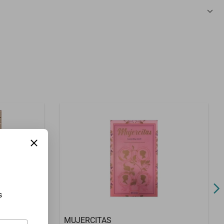
2025
s
OR Y
MUJERCITAS