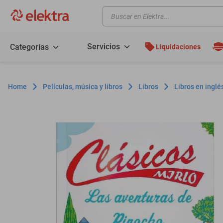
Buscar en Elektra...
TÉRMINOS MÁS BUSCADOS
motos
Servicios
Categorías
Liquidaciones
moto
celulares
Películas, música y libros
Libros
Libros en inglé
iphones
refrigeradores
lavadoras
colchones
salas
oppo
motoneta