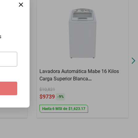
8
700 W
6 Motion DD
s
120 V
Sí
Negro
 12/7 Kilos
Lavadora Automática Mabe 16 Kilos
Manual
Carga Superior Blanca
LMA46102VBAB0
$10,821
$9739
-
9
%
Hasta
6
MSI
de
$1,623.17