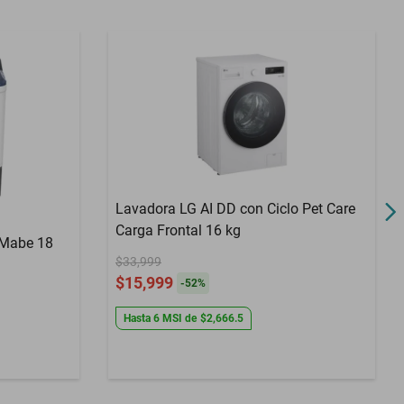
Lavadora LG AI DD con Ciclo Pet Care
Carga Frontal 16 kg
 Mabe 18
$33,999
$15,999
-
52
%
Hasta
6
MSI
de
$2,666.5