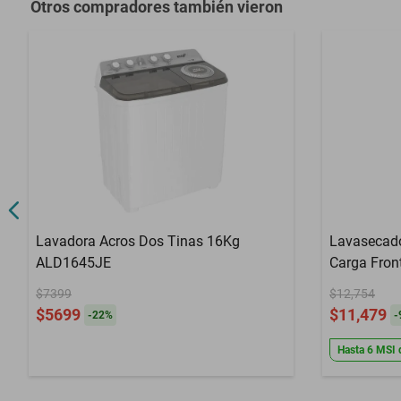
Otros compradores también vieron
Lavadora Acros Dos Tinas 16Kg
Lavasecado
ALD1645JE
Carga Fron
$7399
$12,754
$5699
$11,479
-
22
%
-
Hasta
6
MSI