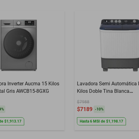
ra Inverter Aucma 15 Kilos
Lavadora Semi Automática
tal Gris AWCB15-8GXG
Kilos Doble Tina Blanca
LMDX8124HBAB0
$7988
$7189
9
%
-
10
%
de
$1,913.17
Hasta
6
MSI
de
$1,198.17