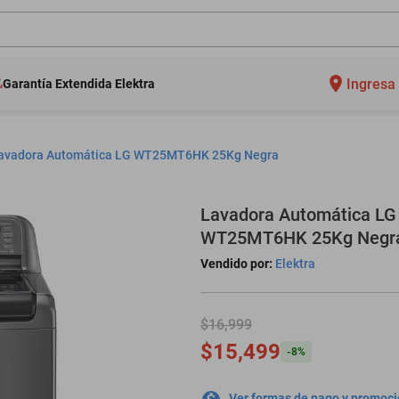
Ingresa 
Garantía Extendida Elektra
avadora Automática LG WT25MT6HK 25Kg Negra
Lavadora Automática LG
WT25MT6HK 25Kg Negr
Vendido por:
Elektra
$16,999
$15,499
-
8
%
Ver formas de pago y promoc