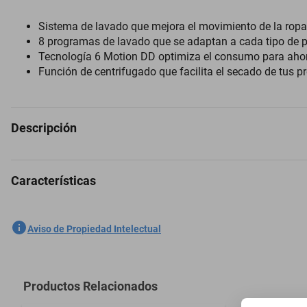
Sistema de lavado que mejora el movimiento de la ro
8 programas de lavado que se adaptan a cada tipo de 
Tecnología 6 Motion DD optimiza el consumo para ahor
Función de centrifugado que facilita el secado de tus p
Descripción
Características
El portal trae para ti una gran variedad de lavadoras de la marca LG p
La Lavadora Automática LG WT25MT6HK tiene una capacidad de lavado d
SKU
8003925
Aviso de Propiedad Intelectual
las manchas difíciles y lo mejor, sin dañar tus prendas, posee 8 nive
eficiencia y obteniendo ropa más seca, reloj de lavado de 15 minutos, 
Marca
LG
las telas el cuidado apropiado mientras deja la ropa ultra limpia. Su ti
Modelo
WT25MT6H
para habitaciones o casas pequeñas. Sin duda esta lavadora es una e
Productos Relacionados