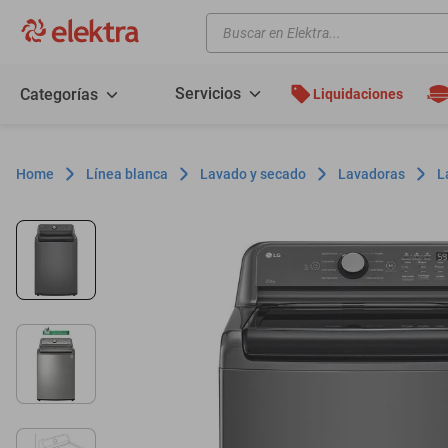
Buscar en Elektra...
TÉRMINOS MÁS BUSCADOS
motos
Servicios
Categorías
Liquidaciones
moto
celulares
Línea blanca
Lavado y secado
Lavadoras
L
iphones
refrigeradores
lavadoras
colchones
salas
motoneta
oppo