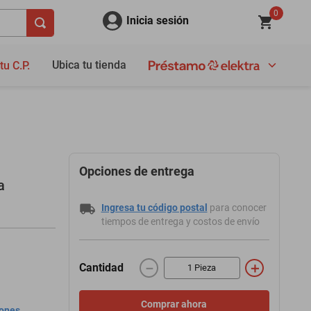
0
Inicia sesión
Ubica tu tienda
tu C.P.
Opciones de entrega
a
Ingresa tu código postal
para conocer
tiempos de entrega y costos de envío
－
＋
Cantidad
Comprar ahora
iones