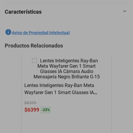
Características
Estos Lentes de Sol marca TOMMY HILFIGER modelo 66397529
para Mujer, tienen Cristal de Policarbonato de color Negro. Estan
fabricados con una protección contra los rayos del sol de 100% UV.
SKU
1300099069
Aviso de Propiedad Intelectual
Medidas: Ancho: 56mm Puente: 17mm Largo de Varilla: 145mm.
Garantía: Ofrecemos garantía de 3 meses por defecto de fabrica.
Marca
TOMMY HILFIGER
Productos Relacionados
Modelo
23663975294
Lentes Inteligentes Ray-Ban Meta
Wayfarer Gen 1 Smart Glasses IA
Cámara Audio Mensajería Negro
$8399
Brillante G-15
$6399
-
23
%