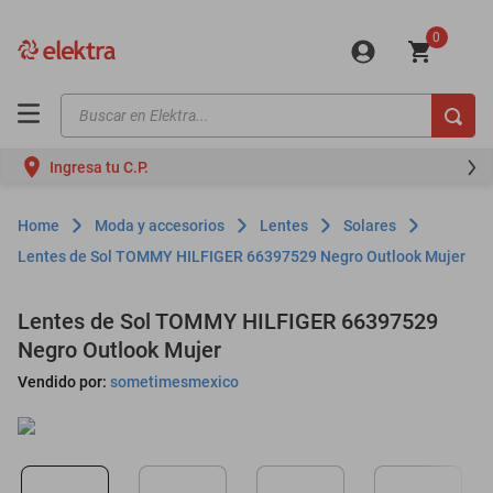
0
Buscar en Elektra...
TÉRMINOS MÁS BUSCADOS
Ingresa tu C.P.
motos
moto
Moda y accesorios
Lentes
Solares
celulares
Lentes de Sol TOMMY HILFIGER 66397529 Negro Outlook Mujer
iphones
Lentes de Sol TOMMY HILFIGER 66397529
refrigeradores
Negro Outlook Mujer
lavadoras
Vendido por:
sometimesmexico
colchones
salas
oppo