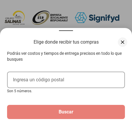
‎ Descarga nuestra App Elektra
Elige donde recibir tus compras
Podrás ver costos y tiempos de entrega precisos en todo lo que
busques
Aviso de privacidad
Ejerce tus derechos ARCO
Ingresa un código postal
Términos y condiciones
Son 5 números.
Términos de promociones
Buscar
Las promociones de
www.elektra.mx
pueden diferir de las promociones publicadas en tienda.
El formato de los precios puede verse afectado por las configuraciones y diferencia de
navegadores
Derechos reservados 2026 Grupo Elektra