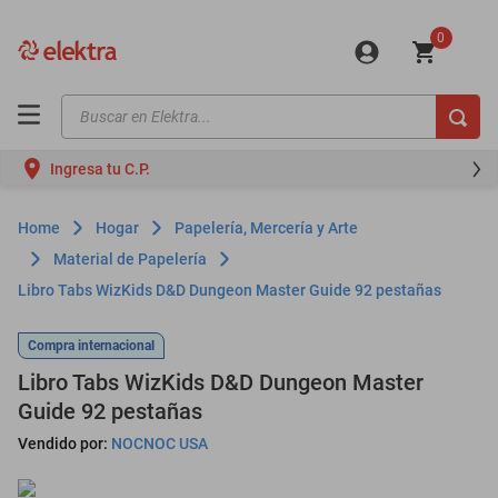
0
Buscar en Elektra...
TÉRMINOS MÁS BUSCADOS
Ingresa tu C.P.
motos
moto
Hogar
Papelería, Mercería y Arte
celulares
Material de Papelería
Libro Tabs WizKids D&D Dungeon Master Guide 92 pestañas
iphones
refrigeradores
Compra internacional
lavadoras
Libro Tabs WizKids D&D Dungeon Master
Guide 92 pestañas
colchones
Vendido por:
NOCNOC USA
salas
oppo