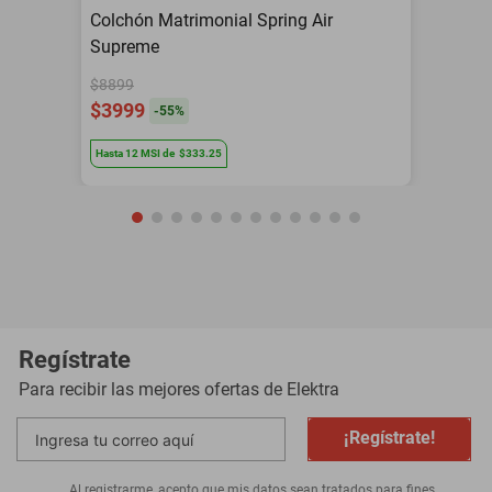
Colchón Matrimonial Spring Air
Supreme
$8899
$3999
-
55
%
Hasta
12
MSI
de
$333.25
Regístrate
Para recibir las mejores ofertas de
Elektra
¡Regístrate!
Al registrarme, acepto que mis datos sean tratados para fines