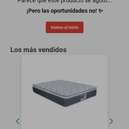
Parece que este producto se agotó...
motoneta
¡Pero las oportunidades no! ✨
Vamos al inicio
Los más vendidos