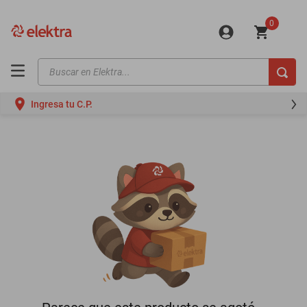
0
Buscar en Elektra...
TÉRMINOS MÁS BUSCADOS
Ingresa tu C.P.
motos
moto
celulares
iphones
refrigeradores
lavadoras
colchones
salas
oppo