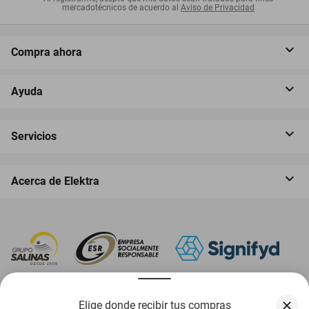
mercadotécnicos de acuerdo al
Aviso de Privacidad
Compra ahora
Ayuda
Servicios
Acerca de Elektra
‎ Descarga nuestra App Elektra
Elige donde recibir tus compras