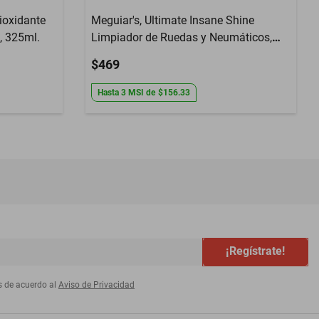
ioxidante
Meguiar's, Ultimate Insane Shine
 325ml.
Limpiador de Ruedas y Neumáticos,
G250816, 16oz.
$469
Hasta
3
MSI
de
$156.33
¡Regístrate!
s de acuerdo al
Aviso de Privacidad