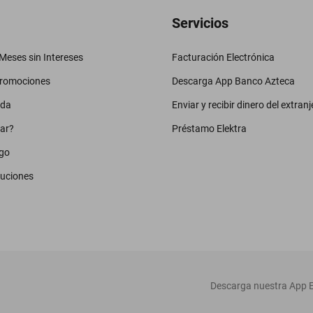
Servicios
eses sin Intereses
Facturación Electrónica
promociones
Descarga App Banco Azteca
uda
Enviar y recibir dinero del extranj
ar?
Préstamo Elektra
go
luciones
‎ Descarga nuestra App E