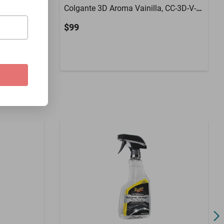
 325ml.
Colgante 3D Aroma Vainilla, CC-3D-V-
864, 5.7gr.
$99