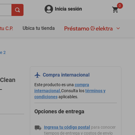
0
Inicia sesión
Ubica tu tienda
tu C.P.
e 2
Compra internacional
 Clean
Este producto es una
compra
L
internacional.
Consulta los
términos y
condiciones
aplicables.
Opciones de entrega
Ingresa tu código postal
para conocer
tiempos de entrega y costos de envío