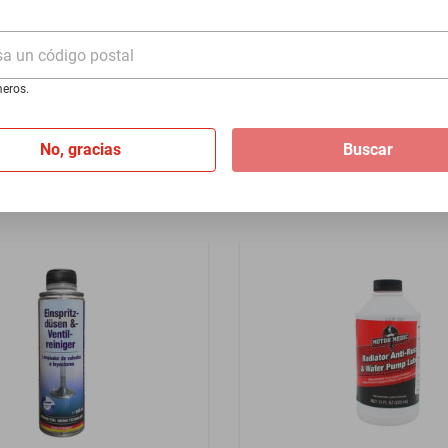
M3215ES, 443ml.
Para Bomba D/Agua, C1012,
$89
sa un código postal
eros.
No, gracias
Buscar