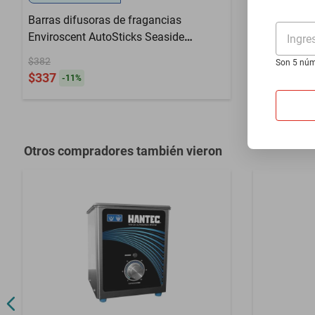
Premium, 
Barras difusoras de fragancias
Enviroscent AutoSticks Seaside
$89
Ingre
Coconut
$382
Son 5 núm
$337
-
11
%
Otros compradores también vieron