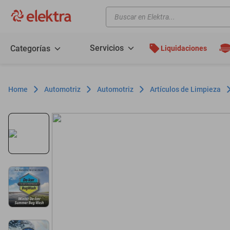
Buscar en Elektra...
TÉRMINOS MÁS BUSCADOS
motos
Servicios
Categorías
Liquidaciones
moto
celulares
Automotriz
Automotriz
Artículos de Limpieza
iphones
refrigeradores
lavadoras
colchones
salas
oppo
motoneta