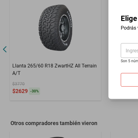
RIN
R15
Elige
Podrás 
Ingre
Son 5 núm
Llanta 265/60 R18 ZwartHZ All Terrain
Llanta 25
A/T
HP108
$3770
$3426
$2629
$2389
-
30
%
-
30
Otros compradores también vieron