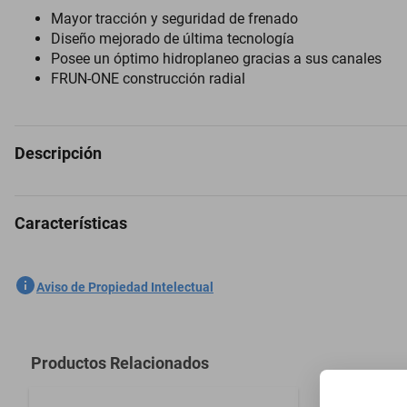
Mayor tracción y seguridad de frenado
Diseño mejorado de última tecnología
Posee un óptimo hidroplaneo gracias a sus canales
FRUN-ONE construcción radial
Descripción
Características
Las llantas de alto rendimiento son la elección perfecta para aquello
garantizan una conducción suave y segura en las calles de la ciudad. S
moderno y elegante complementa el estilo de cualquier vehículo. Exper
SKU
1300044238
Aviso de Propiedad Intelectual
Marca
FULLRUN
Modelo
FRUN-ONE
Productos Relacionados
Contenido del Empaque
1 Llanta