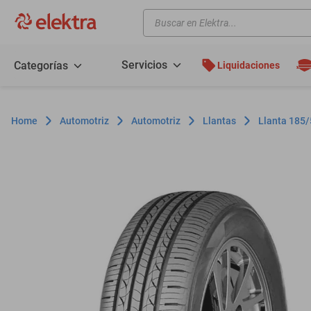
Buscar en Elektra...
TÉRMINOS MÁS BUSCADOS
motos
Servicios
Categorías
Liquidaciones
moto
celulares
Automotriz
Automotriz
Llantas
Llanta 185
iphones
refrigeradores
lavadoras
colchones
salas
oppo
minisplit