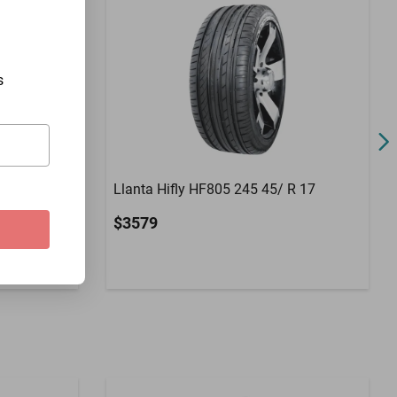
s
R 17
Llanta Hifly HF805 245 45/ R 17
$3579