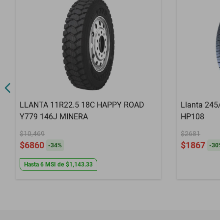
LLANTA 11R22.5 18C HAPPY ROAD
Llanta 24
Y779 146J MINERA
HP108
$10,469
$2681
$6860
$1867
-
34
%
-
30
Hasta
6
MSI
de
$1,143.33