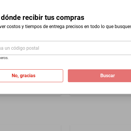
 dónde recibir tus compras
ver costos y tiempos de entrega precisos en todo lo que busque
sa un código postal
eros.
5/50 R20 109V XL FULLWAY
Llanta Hifly HF805 245 40/ 
$3459
No, gracias
Buscar
Hasta
12
MSI
de
$288.25
%