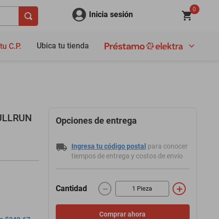
0
Inicia sesión
Ubica tu tienda
tu C.P.
FULLRUN
Opciones de entrega
Ingresa tu código postal
para conocer
tiempos de entrega y costos de envío
－
＋
Cantidad
Comprar ahora