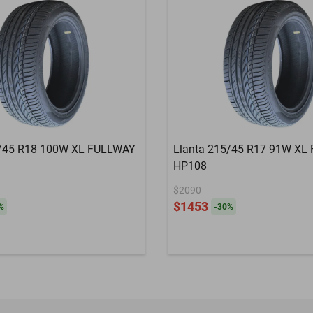
5/45 R18 100W XL FULLWAY
Llanta 215/45 R17 91W XL
HP108
$2090
$1453
%
-
30
%