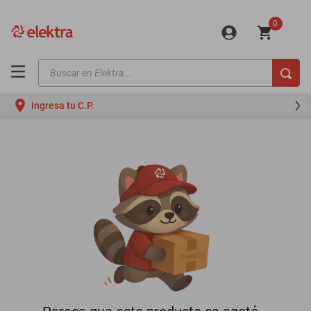
0
Buscar en Elektra...
TÉRMINOS MÁS BUSCADOS
Ingresa tu C.P.
motos
moto
celulares
iphones
refrigeradores
lavadoras
colchones
salas
motoneta