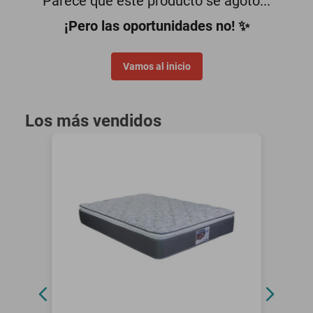
Parece que este producto se agotó...
oppo
¡Pero las oportunidades no! ✨
Vamos al inicio
Los más vendidos