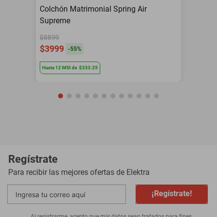
Colchón Matrimonial Spring Air
Supreme
$8899
$3999
-
55
%
Hasta
12
MSI
de
$333.25
Regístrate
Para recibir las mejores ofertas de
Elektra
¡Regístrate!
Al registrarme, acepto que mis datos sean tratados para fines