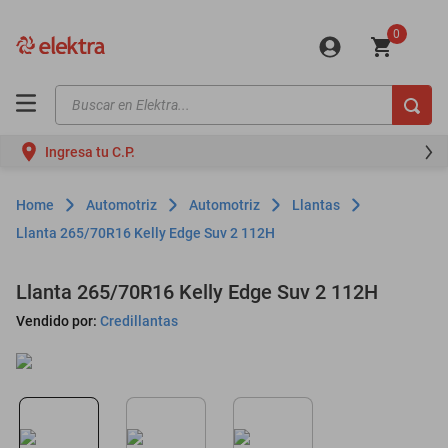
0
Buscar en Elektra...
TÉRMINOS MÁS BUSCADOS
Ingresa tu C.P.
motos
moto
Automotriz
Automotriz
Llantas
celulares
Llanta 265/70R16 Kelly Edge Suv 2 112H
iphones
Llanta 265/70R16 Kelly Edge Suv 2 112H
refrigeradores
Vendido por:
Credillantas
lavadoras
colchones
salas
oppo