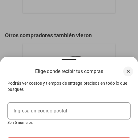
Tamaño de Llanta
265/70R16
Tipo de Vehículo
Camioneta/SUV
Otros compradores también vieron
Elige donde recibir tus compras
Podrás ver costos y tiempos de entrega precisos en todo lo que
busques
Ingresa un código postal
Son 5 números.
Llanta 265/60 R18 ZwartHZ All Terrain
A/T