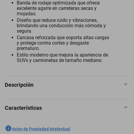
Banda de rodaje optimizada que ofrece
excelente agarre en carreteras secas y
mojadas.
Diseño que reduce ruido y vibraciones,
brindando una conducción más cómoda y
segura.
Carcasa reforzada que soporta altas cargas
y protege contra cortes y desgaste
prematuro.
Estilo moderno que mejora la apariencia de
SUVs y camionetas de tamaño mediano.
Descripción
Características
La llanta 265/70R16 Kelly Edge SUV 2 112H está diseñada para
SUVs y camionetas que buscan seguridad y confort. Su banda de
rodaje optimizada mejora la tracción en superficies secas y
SKU
1300854347
Aviso de Propiedad Intelectual
mojadas, ofreciendo manejo estable y control preciso. Además, su