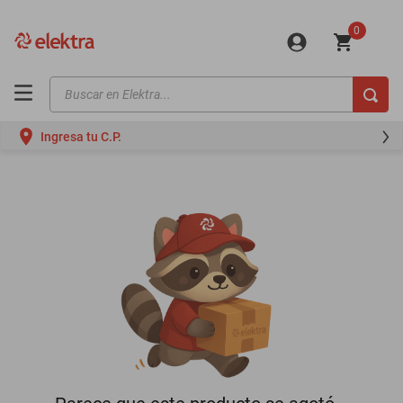
0
Buscar en Elektra...
TÉRMINOS MÁS BUSCADOS
Ingresa tu C.P.
motos
moto
celulares
iphones
refrigeradores
lavadoras
colchones
salas
oppo