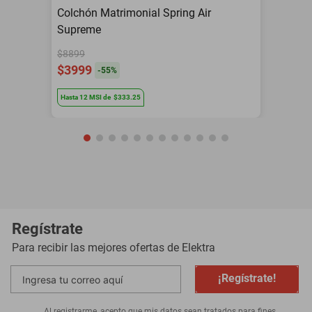
Colchón Matrimonial Spring Air
Supreme
$8899
$3999
-
55
%
Hasta
12
MSI
de
$333.25
Regístrate
Para recibir las mejores ofertas de
Elektra
¡Regístrate!
Al registrarme, acepto que mis datos sean tratados para fines