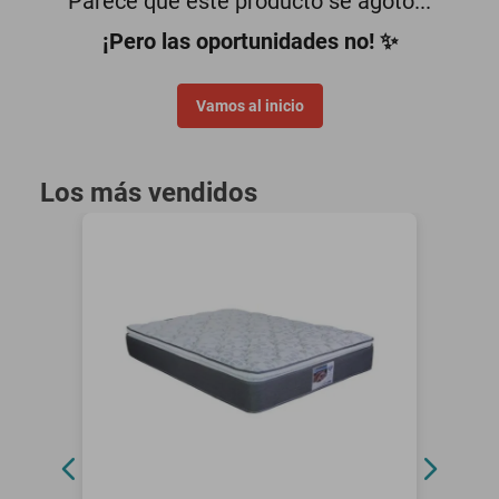
Parece que este producto se agotó...
minisplit
¡Pero las oportunidades no! ✨
Vamos al inicio
Los más vendidos