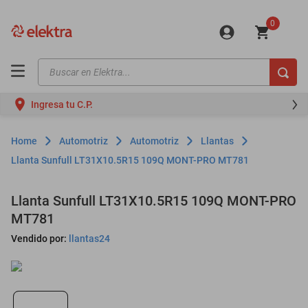
0
Buscar en Elektra...
TÉRMINOS MÁS BUSCADOS
Ingresa tu C.P.
motos
moto
Automotriz
Automotriz
Llantas
celulares
Llanta Sunfull LT31X10.5R15 109Q MONT-PRO MT781
iphones
Llanta Sunfull LT31X10.5R15 109Q MONT-PRO
refrigeradores
MT781
lavadoras
Vendido por:
llantas24
colchones
salas
oppo