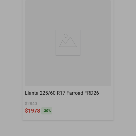
Llanta 225/60 R17 Farroad FRD26
$2840
$1978
-
30
%