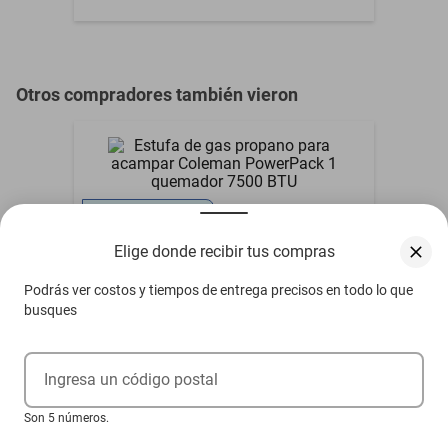
Otros compradores también vieron
Compra internacional
Estufa de gas propano para acampar
Elige donde recibir tus compras
Coleman PowerPack 1 quemador 7500
BTU
Podrás ver costos y tiempos de entrega precisos en todo lo que
$2371
busques
Ingresa un código postal
Son 5 números.