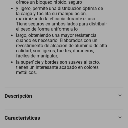
ofrece un bloqueo rápido, seguro
y ligero, permite una distribución óptima de
la carga y facilita su manipulación,
maximizando la eficacia durante el uso.
Tiene seguros en ambos lados para distribuir
el peso de forma uniforme a lo
largo, obteniendo una mayor resistencia
cuando es necesario. Elaborados con un
revestimiento de aleación de aluminio de alta
calidad, son ligeros, fuertes, duraderos,
fáciles de manipular,
la superficie y bordes son suaves al tacto,
tienen un interesante acabado en colores
metálicos.
Descripción
Características
Llavero Mosquetón 2Pzas, 10kg, Forma S, Bloqueo Automático,
Cian, Aleación de Aluminio. Ganchos Mosquetones en S