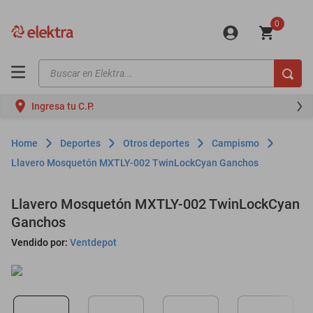
0
Buscar en Elektra...
TÉRMINOS MÁS BUSCADOS
Ingresa tu C.P.
motos
moto
Deportes
Otros deportes
Campismo
celulares
Llavero Mosquetón MXTLY-002 TwinLockCyan Ganchos
iphones
Llavero Mosquetón MXTLY-002 TwinLockCyan
refrigeradores
Ganchos
lavadoras
Vendido por:
Ventdepot
colchones
salas
oppo