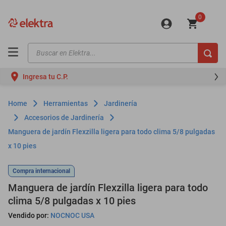
0
Buscar en Elektra...
TÉRMINOS MÁS BUSCADOS
Ingresa tu C.P.
motos
moto
Herramientas
Jardinería
celulares
Accesorios de Jardinería
Manguera de jardín Flexzilla ligera para todo clima 5/8 pulgadas
iphones
x 10 pies
refrigeradores
lavadoras
Compra internacional
Manguera de jardín Flexzilla ligera para todo
colchones
clima 5/8 pulgadas x 10 pies
salas
Vendido por:
NOCNOC USA
oppo