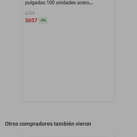
Peso
0.63 kg Kg
pulgadas 100 unidades acero
una conexión duradera y sin fugas a la llave
galvanizado
Tipo de Herramienta
Mangueras
$729
$657
-
9
%
Meses de Garantía
NO APLICA
Otros compradores también vieron