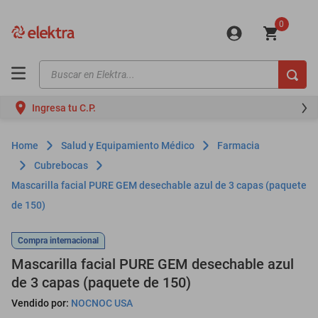
0
Buscar en Elektra...
TÉRMINOS MÁS BUSCADOS
Ingresa tu C.P.
motos
moto
Salud y Equipamiento Médico
Farmacia
celulares
Cubrebocas
Mascarilla facial PURE GEM desechable azul de 3 capas (paquete
iphones
de 150)
refrigeradores
lavadoras
Compra internacional
Mascarilla facial PURE GEM desechable azul
colchones
de 3 capas (paquete de 150)
salas
Vendido por:
NOCNOC USA
oppo