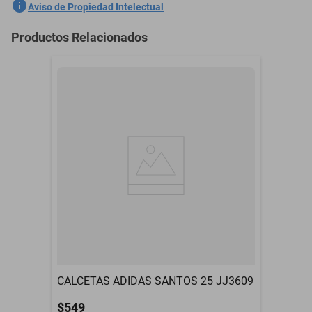
SKU
1300775820
Aviso de Propiedad Intelectual
Marca
VENTDEPOT
Productos Relacionados
Color
Azul Marino
CALCETAS ADIDAS SANTOS 25 JJ3609
$549