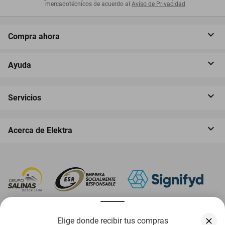
mercadotécnicos de acuerdo al
Aviso de Privacidad
Compra ahora
Ayuda
Servicios
Acerca de Elektra
‎ Descarga nuestra App Elektra
Elige donde recibir tus compras