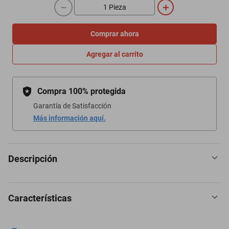
－
＋
Comprar ahora
Agregar al carrito
Compra 100% protegida
Garantía de Satisfacción
Más información aquí.
Descripción
Características
Medias Deportivas 4Pares, Azul Marino, 6-12.5US, TapeDesign,
Calcetines Tubo Medio, Algodón. Pares de Medias antideslizantes
Par de Calcetas Largas Medias Largas Bonitas