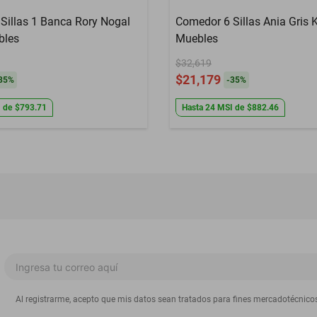
Sillas 1 Banca Rory Nogal
Comedor 6 Sillas Ania Gris 
bles
Muebles
$32,619
$21,179
35
%
-
35
%
I
de
$793.71
Hasta
24
MSI
de
$882.46
Al registrarme, acepto que mis datos sean tratados para fines mercadotécnico