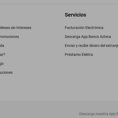
Servicios
eses sin Intereses
Facturación Electrónica
promociones
Descarga App Banco Azteca
uda
Enviar y recibir dinero del extranj
ar?
Préstamo Elektra
go
luciones
‎ Descarga nuestra App E