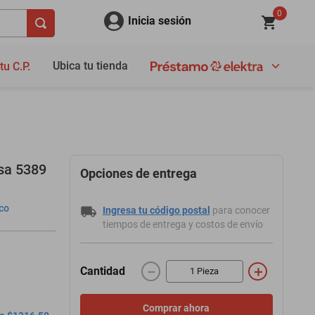
0
Inicia sesión
Ubica tu tienda
tu C.P.
sa 5389
Opciones de entrega
co
Ingresa tu código postal
para conocer
tiempos de entrega y costos de envío
－
＋
Cantidad
Comprar ahora