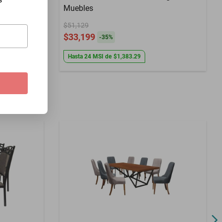
Muebles
$51,129
$33,199
-
35
%
Hasta
24
MSI
de
$1,383.29
a para una de nuestras fábricas. Priorizamos a nuestros proveedores
l desarrollo de nuestros empleados y en iniciativas que benefician a la