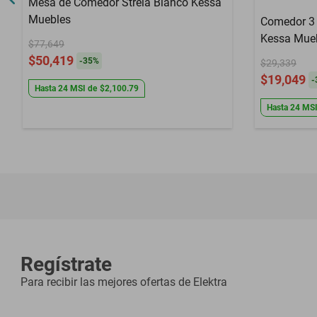
Mesa de Comedor Strela Blanco Kessa
Muebles
Comedor 3 
Kessa Mue
$77,649
$50,419
-
35
%
$29,339
$19,049
-
Hasta
24
MSI
de
$2,100.79
Hasta
24
MS
Regístrate
Para recibir las mejores ofertas de
Elektra