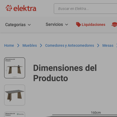
Buscar en Elektra...
TÉRMINOS MÁS BUSCADOS
motos
Servicios
Categorías
Liquidaciones
moto
celulares
Muebles
Comedores y Antecomedores
Mesas
iphones
refrigeradores
lavadoras
colchones
salas
motoneta
oppo