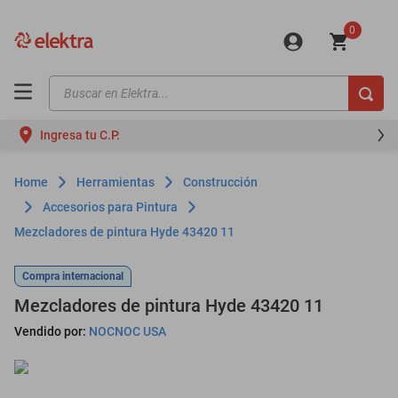
0
Buscar en Elektra...
TÉRMINOS MÁS BUSCADOS
Ingresa tu C.P.
motos
moto
Herramientas
Construcción
celulares
Accesorios para Pintura
Mezcladores de pintura Hyde 43420 11
iphones
refrigeradores
Compra internacional
lavadoras
Mezcladores de pintura Hyde 43420 11
colchones
Vendido por:
NOCNOC USA
salas
oppo