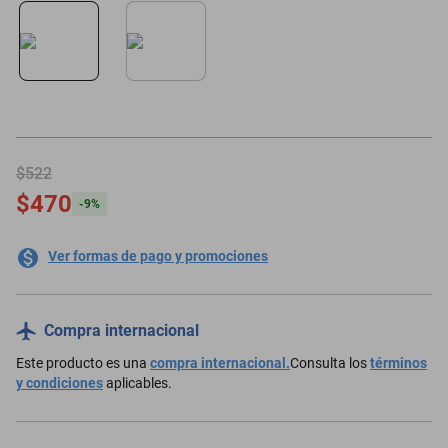
minisplit
$522
$470
-
9
%
Ver formas de pago y promociones
Compra internacional
Este producto es una
compra internacional.
Consulta los
términos
y condiciones
aplicables.