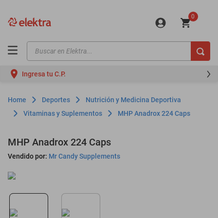
0
Buscar en Elektra...
TÉRMINOS MÁS BUSCADOS
Ingresa tu C.P.
motos
moto
Deportes
Nutrición y Medicina Deportiva
celulares
Vitaminas y Suplementos
MHP Anadrox 224 Caps
iphones
MHP Anadrox 224 Caps
refrigeradores
Vendido por:
Mr Candy Supplements
lavadoras
colchones
salas
oppo