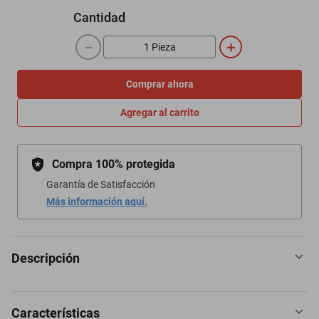
Cantidad
－
＋
Comprar ahora
Agregar al carrito
Compra 100% protegida
Garantía de Satisfacción
Más información aquí.
Descripción
Características
"Protección de borde a borde: el protector de pantalla se adapta de