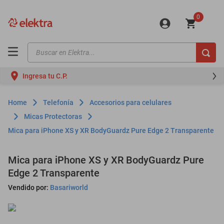
0
Buscar en Elektra...
TÉRMINOS MÁS BUSCADOS
Ingresa tu C.P.
motos
moto
Telefonía
Accesorios para celulares
celulares
Micas Protectoras
Mica para iPhone XS y XR BodyGuardz Pure Edge 2 Transparente
iphones
refrigeradores
Mica para iPhone XS y XR BodyGuardz Pure
lavadoras
Edge 2 Transparente
colchones
Vendido por:
Basariworld
salas
oppo