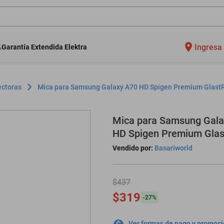
Ingresa 
Garantía Extendida Elektra
ectoras
Mica para Samsung Galaxy A70 HD Spigen Premium GlastR
Mica para Samsung Gala
HD Spigen Premium Glas
Vendido por:
Basariworld
$437
$319
-
27
%
Ver formas de pago y promoc