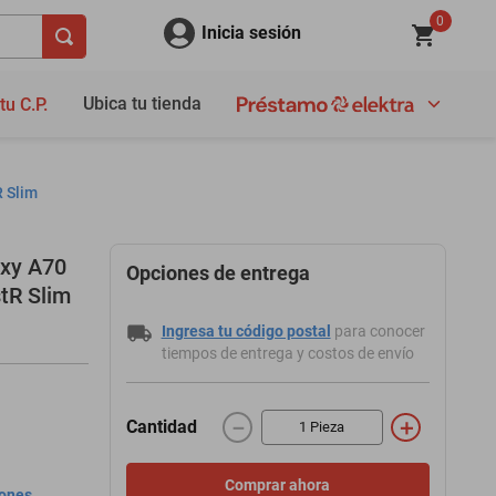
0
Inicia sesión
Ubica tu tienda
tu C.P.
 Slim
xy A70
Opciones de entrega
tR Slim
Ingresa tu código postal
para conocer
tiempos de entrega y costos de envío
－
＋
Cantidad
Comprar ahora
iones