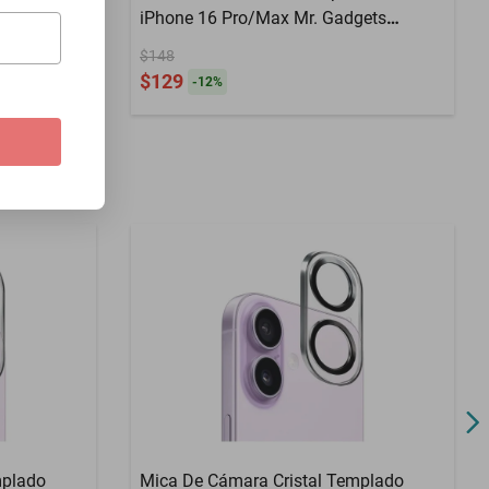
Pro 14 Pro
iPhone 16 Pro/Max Mr. Gadgets
Plateado
$148
$129
-
12
%
mplado
Mica De Cámara Cristal Templado