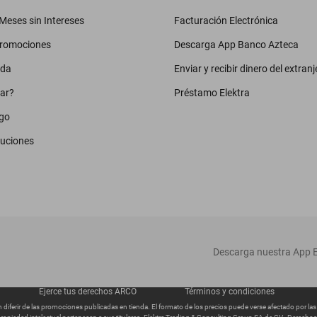
eses sin Intereses
Facturación Electrónica
promociones
Descarga App Banco Azteca
uda
Enviar y recibir dinero del extranj
ar?
Préstamo Elektra
go
luciones
‎ Descarga nuestra App E
Ejerce tus derechos ARCO
Términos y condiciones
diferir de las promociones publicadas en tienda. El formato de los precios puede verse afectado por la