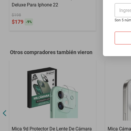
Deluxe Para Iphone 22
iPhone 16 
Ingre
Plateado
$198
$148
Son 5 núm
$179
$129
-
9
%
-
12
%
Otros compradores también vieron
Mica 9d Protector De Lente De Cámara
Mica Cámar