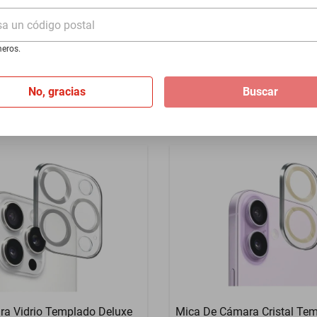
Pro/Max Mr. Gadgets
Vidrio Templado iPhone 14 
sa un código postal
Max
$148
eros.
$129
-
12
%
No, gracias
Buscar
a Vidrio Templado Deluxe
Mica De Cámara Cristal Te