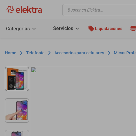
Buscar en Elektra...
TÉRMINOS MÁS BUSCADOS
motos
Servicios
Categorías
Liquidaciones
moto
celulares
Telefonía
Accesorios para celulares
Micas Prot
iphones
refrigeradores
lavadoras
colchones
salas
motoneta
oppo