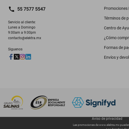
Promociones M
55 7577 5547
Términos de 
Servicio al cliente:

Lunes a Domingo

Centro de Ay
9:00am a 9:00pm
¿Cómo compr
contacto@elektra.mx
Formas de pa
Siguenos
Envíos y devo
Aviso de privacidad
Las promociones de
www.elektra.mx
pueden 