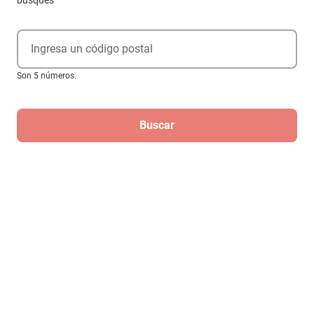
busques
Ingresa un código postal
Son 5 números.
Buscar
Scooter Eléctrico Infantil KUBOR FS08
Azul
$4179
$3845
-
7
%
Hasta
3
MSI
de
$1,281.67