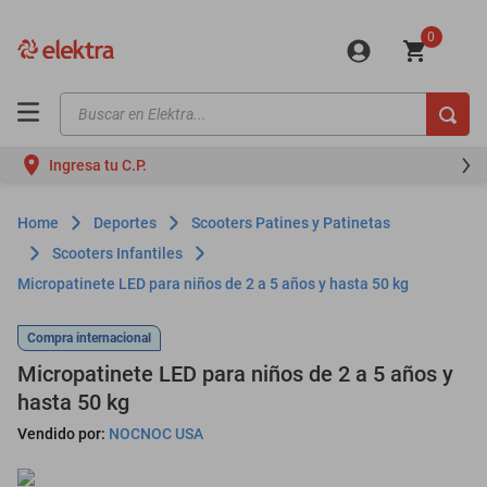
0
Buscar en Elektra...
TÉRMINOS MÁS BUSCADOS
Ingresa tu C.P.
motos
moto
Deportes
Scooters Patines y Patinetas
celulares
Scooters Infantiles
Micropatinete LED para niños de 2 a 5 años y hasta 50 kg
iphones
refrigeradores
Compra internacional
lavadoras
Micropatinete LED para niños de 2 a 5 años y
hasta 50 kg
colchones
Vendido por:
NOCNOC USA
salas
oppo