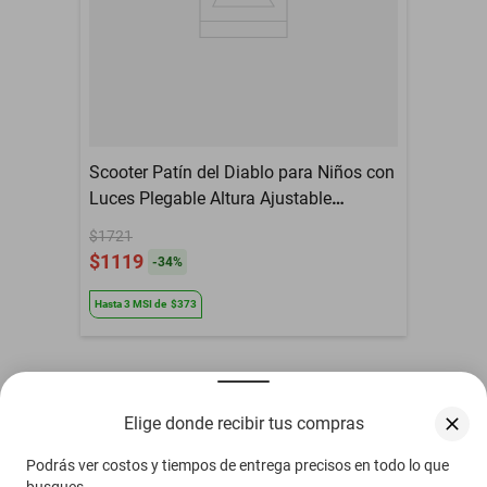
soportar a ciclistas de hasta 110 libras, pero ligero, con solo 4,2
libras, para que los niños pequeños lo manejen fácilmente. La barra
en T ajustable crece con tu hijo de 2 a 5 años para que juegue sin
interrupciones durante años. - Cuenta con un reposapiés
antideslizante para una pisada estable, una plataforma de
poliuretano duradera y una barra en T de aluminio anodizado
diseñada para soportar el uso diario. Diseñado y probado para
Scooter Patín del Diablo para Niños con
cumplir con las normas de seguridad de la ASTM. - Las ruedas LED
Luces Plegable Altura Ajustable
que se activan por movimiento se iluminan mientras su hijo
Antideslizante Freno 3 a 8 Años - Negro
$1721
conduce, sin necesidad de pilas. Listas para salir de la caja con una
$1119
-
34
%
configuración rápida y sencilla con la llave hexagonal incluida.
Hasta
3
MSI
de
$373
Otros compradores también vieron
Elige donde recibir tus compras
Podrás ver costos y tiempos de entrega precisos en todo lo que