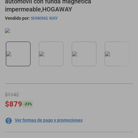
automóvil con funda magnética
impermeable,HOGAWAY
motoneta
Vendido por:
SHINING WAY
$1142
$879
-
23
%
Ver formas de pago y promociones