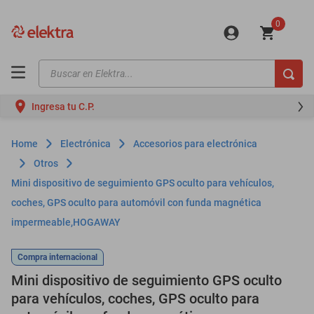
0
Buscar en Elektra...
TÉRMINOS MÁS BUSCADOS
Ingresa tu C.P.
motos
moto
Electrónica
Accesorios para electrónica
celulares
Otros
Mini dispositivo de seguimiento GPS oculto para vehículos,
iphones
coches, GPS oculto para automóvil con funda magnética
refrigeradores
impermeable,HOGAWAY
lavadoras
Compra internacional
colchones
Mini dispositivo de seguimiento GPS oculto
salas
para vehículos, coches, GPS oculto para
oppo