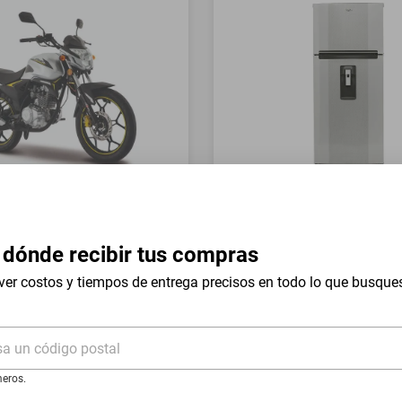
a Italika FT150 GTS Gris
Refrigerador Whirlpool 17 
Mount WT1736N Silver
 dónde recibir tus compras
$19,999
$9999
-
54
%
-
50
%
ver costos y tiempos de entrega precisos en todo lo que busque
I
Hasta
18
MSI
de
$555.5
sa un código postal
eros.