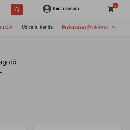
0
Inicia sesión
Ubica tu tienda
tu C.P.
gotó...
✨