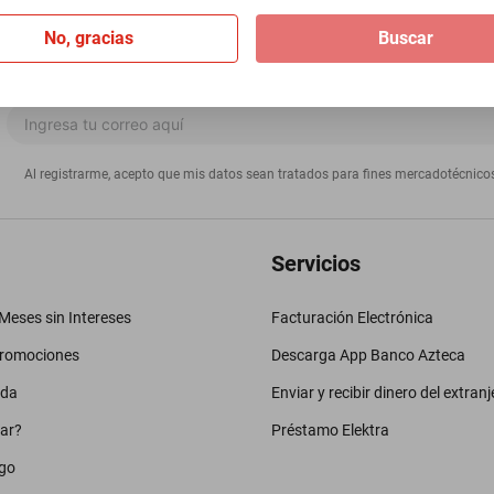
No, gracias
Buscar
Al registrarme, acepto que mis datos sean tratados para fines mercadotécnico
Servicios
eses sin Intereses
Facturación Electrónica
promociones
Descarga App Banco Azteca
uda
Enviar y recibir dinero del extranj
ar?
Préstamo Elektra
go