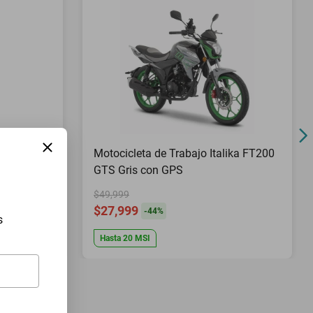
Pies Top
Motocicleta de Trabajo Italika FT200
GTS Gris con GPS
$49,999
$27,999
-
44
%
s
Hasta
20
MSI