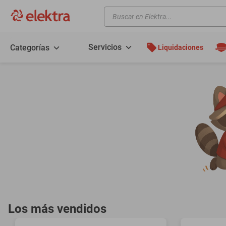
Buscar en Elektra...
TÉRMINOS MÁS BUSCADOS
motos
Servicios
Categorías
Liquidaciones
moto
celulares
iphones
refrigeradores
lavadoras
colchones
salas
motoneta
oppo
Los más vendidos