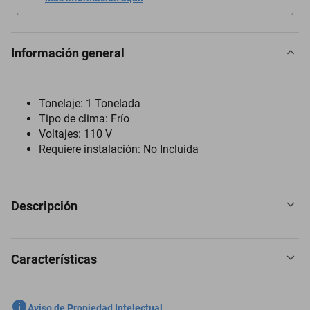
Información general
Tonelaje: 1 Tonelada
Tipo de clima: Frío
Voltajes: 110 V
Requiere instalación: No Incluida
Descripción
Características
"Refresca hasta el último rincón de tu habitación con la gran
variedad de Minisplits que Elektra.mx tiene para ti.
SKU
12003376
Aviso de Propiedad Intelectual