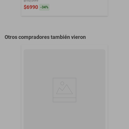
$10,599
$6990
-
34
%
Control de Temperatura
Manual
Control Remoto
Sí
Deshumidificador
Sí
Otros compradores también vieron
Energía consumida en
1380 W
Watts
Filtro
Sí
Garantía con Proveedor
24 Meses