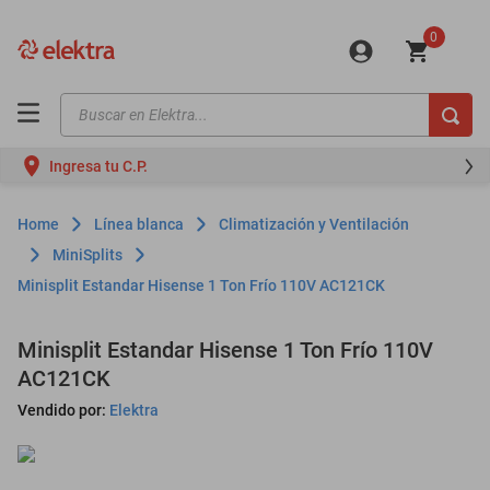
0
Buscar en Elektra...
TÉRMINOS MÁS BUSCADOS
Ingresa tu C.P.
motos
moto
Línea blanca
Climatización y Ventilación
celulares
MiniSplits
Minisplit Estandar Hisense 1 Ton Frío 110V AC121CK
iphones
refrigeradores
Minisplit Estandar Hisense 1 Ton Frío 110V
lavadoras
AC121CK
colchones
Vendido por:
Elektra
salas
oppo